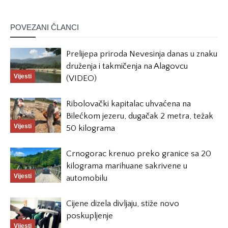
POVEZANI ČLANCI
Prelijepa priroda Nevesinja danas u znaku
druženja i takmičenja na Alagovcu
Vijesti
(VIDEO)
Ribolovački kapitalac uhvaćena na
Bilećkom jezeru, dugačak 2 metra, težak
Vijesti
50 kilograma
Crnogorac krenuo preko granice sa 20
kilograma marihuane sakrivene u
Vijesti
automobilu
Cijene dizela divljaju, stiže novo
poskupljenje
Vijesti