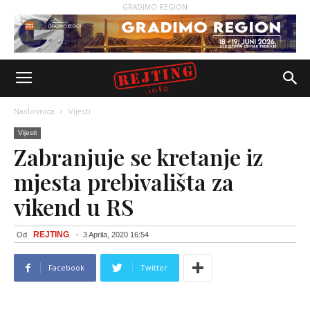
GRADIMO REGION
Naslovnica
Vijesti
Vijesti
Zabranjuje se kretanje iz
mjesta prebivališta za
vikend u RS
REJTING
Od
-
3 Aprila, 2020 16:54
Facebook
Twitter