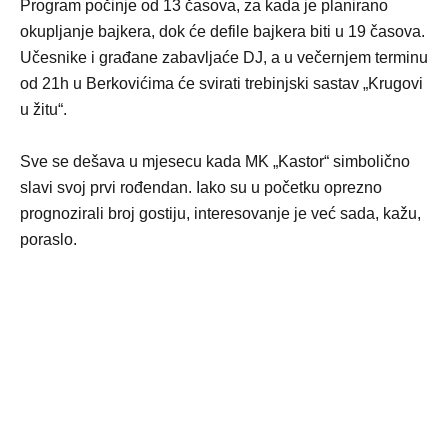
Program počinje od 13 časova, za kada je planirano
okupljanje bajkera, dok će defile bajkera biti u 19 časova.
Učesnike i građane zabavljaće DJ, a u večernjem terminu
od 21h u Berkovićima će svirati trebinjski sastav „Krugovi
u žitu“.
Sve se dešava u mjesecu kada MK „Kastor“ simbolično
slavi svoj prvi rođendan. Iako su u početku oprezno
prognozirali broj gostiju, interesovanje je već sada, kažu,
poraslo.