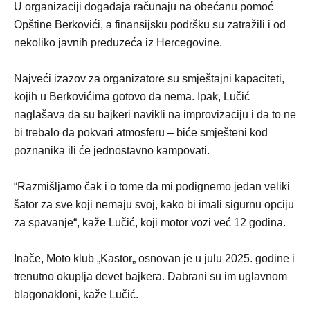
U organizaciji događaja računaju na obećanu pomoć
Opštine Berkovići, a finansijsku podršku su zatražili i od
nekoliko javnih preduzeća iz Hercegovine.
Najveći izazov za organizatore su smještajni kapaciteti,
kojih u Berkovićima gotovo da nema. Ipak, Lučić
naglašava da su bajkeri navikli na improvizaciju i da to ne
bi trebalo da pokvari atmosferu – biće smješteni kod
poznanika ili će jednostavno kampovati.
“Razmišljamo čak i o tome da mi podignemo jedan veliki
šator za sve koji nemaju svoj, kako bi imali sigurnu opciju
za spavanje“, kaže Lučić, koji motor vozi već 12 godina.
Inače, Moto klub „Kastor„ osnovan je u julu 2025. godine i
trenutno okuplja devet bajkera. Dabrani su im uglavnom
blagonakloni, kaže Lučić.