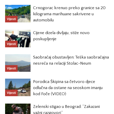
Crnogorac krenuo preko granice sa 20
kilograma marihuane sakrivene u
Vijesti
automobilu
Cijene dizela divljaju, stiže novo
poskupljenje
Vijesti
Saobraćaj obustavljen: Teška saobraćajna
nesreća na relaciji Stolac-Neum
Vijesti
Porodica Škipina sa četvoro djece
odlučna da ostane na seoskom imanju
Vijesti
kod Foče (VIDEO)
Zelenski stigao u Beograd: “Zakazani
važni razgovori”