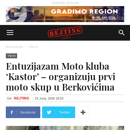
GRADIMO REGION
Naslovnica
Vijesti
Vijesti
Entuzijazam Moto kluba
‘Kastor’ – organizuju prvi
moto skup u Berkovićima
REJTING
Od
-
23 Juna, 2026 18:02
Facebook
Twitter