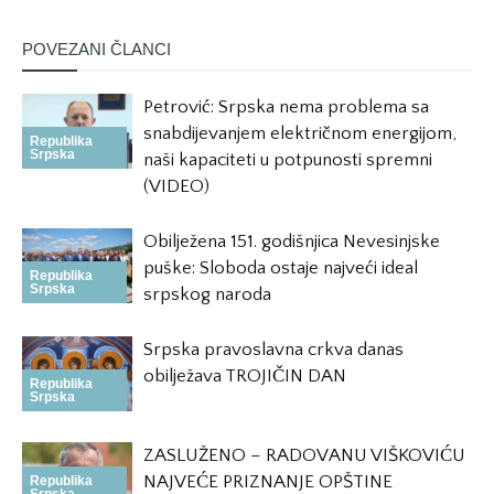
POVEZANI ČLANCI
Petrović: Srpska nema problema sa
snabdijevanjem električnom energijom,
Republika
Srpska
naši kapaciteti u potpunosti spremni
(VIDEO)
Obilježena 151. godišnjica Nevesinjske
puške: Sloboda ostaje najveći ideal
Republika
Srpska
srpskog naroda
Srpska pravoslavna crkva danas
obilježava TROJIČIN DAN
Republika
Srpska
ZASLUŽENO – RADOVANU VIŠKOVIĆU
NAJVEĆE PRIZNANJE OPŠTINE
Republika