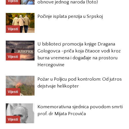
Vijesti
obnove jednog naroda (foto)
Počinje isplata penzija u Srpskoj
Vijesti
U biblioteci promocija knjige Dragana
Gologovca -priča koja čitaoce vodi kroz
Vijesti
burna vremena i događaje na prostoru
Hercegovine
Požar u Poljicu pod kontrolom: Od jutros
dejstvuje helikopter
Vijesti
Komemorativna sjednica povodom smrti
prof. dr Mijata Prcovića
Vijesti