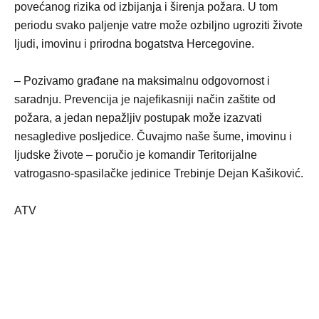
povećanog rizika od izbijanja i širenja požara. U tom
periodu svako paljenje vatre može ozbiljno ugroziti živote
ljudi, imovinu i prirodna bogatstva Hercegovine.
– Pozivamo građane na maksimalnu odgovornost i
saradnju. Prevencija je najefikasniji način zaštite od
požara, a jedan nepažljiv postupak može izazvati
nesagledive posljedice. Čuvajmo naše šume, imovinu i
ljudske živote – poručio je komandir Teritorijalne
vatrogasno-spasilačke jedinice Trebinje Dejan Kašiković.
ATV