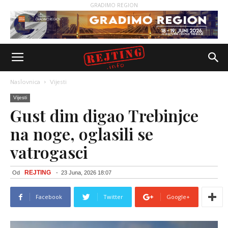
GRADIMO REGION
Naslovnica
Vijesti
Vijesti
Gust dim digao Trebinjce
na noge, oglasili se
vatrogasci
REJTING
Od
-
23 Juna, 2026 18:07
Facebook
Twitter
Google+