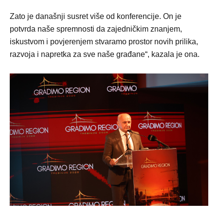
Zato je današnji susret više od konferencije. On je
potvrda naše spremnosti da zajedničkim znanjem,
iskustvom i povjerenjem stvaramo prostor novih prilika,
razvoja i napretka za sve naše građane“, kazala je ona.