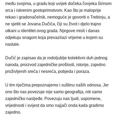
među svojima, u gradu koji uvijek dočeka čovjeka širinom
srca i iskrenim gostoprimstvom. Kao što je maloprije
rekao i gradonačelnik, nemoguće je govoriti o Trebinju, a
ne sjetiti se Jovana Dučića, čiji su život i djelo trajno
utkani u identitet ovog grada. Njegove misli i danas
odjekuju snagom koja prevazilazi vrijeme u kojem su
nastale.
Dučić je zapisao da je rodoljublje kolektivni duh jednog
naroda, proizvod zajedničke prošlosti, istorije, zajedno
proživljenih sreća i nesreća, pobjeda i poraza.
U tim riječima prepoznajemo i suštinu naših odnosa. Jer
ono što nas povezuje nije samo geografija, niti samo
zajedničko nasljeđe. Povezuju nas ljudi, uspomene,
vrijednosti i svijest da smo najjači onda kada gradimo
zajedno.