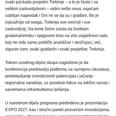
svaki put kada posjetim Trebinje – a to je često i sa
velikim zadovoljstvom – vidim nešto novo, osjećam
ozbiljan napredak i čini mi se da su i građani, što je
najvažnije od svega, Trebinja sve srećniji i sve
zadovoljniji. Na tome želim zaista da čestitam
gradonačelniku i njegovom timu na vrlo uspješnom radu
koji ne vide samo politički analitičari i stručnjaci, već,
siguran sam, svaki građanin i svaki posjetilac Trebinja.
Tokom uvodnog dijela skupa naglašeno je da
konferencija predstavlja platformu za razmjenu iskustava,
predstavljanje investicionih potencijala i jačanje
regionalne saradnje, uz poseban fokus na održivi razvoj i
savremena infrastrukturna rješenja.
U narednom dijelu programa predviđena je prezentacija
EXPO 2027, kao i stručni paneli posvećeni investicijama,