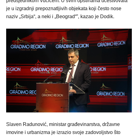
predsjednikom Vučićem. U svim opštinama učestvovala
je u izgradnji prepoznatljivih objekata koji često nose
naziv „Srbija“, a neki i „Beograd“”, kazao je Dodik.
Slaven Radunović, ministar građevinarstva, državne
imovine i urbanizma je izrazio svoje zadovoljstvo što