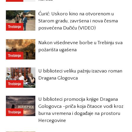
Ćurić: Uskoro kino na otvorenom u
Starom gradu, završena i nova česma
Trebinje
posvećena Dučiću (VIDEO)
Nakon višednevne borbe u Trebinju sva
požarišta ugašena
Trebinje
U biblioteci veliku pažnju izazvao roman
Dragana Glogovca
Trebinje
U biblioteci promocija knjige Dragana
Gologovca -priča koja čitaoce vodi kroz
Trebinje
burna vremena i događaje na prostoru
Hercegovine