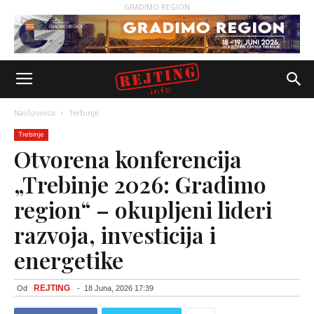
GRADIMO REGION
Naslovnica
Trebinje
Trebinje
Otvorena konferencija
„Trebinje 2026: Gradimo
region“ – okupljeni lideri
razvoja, investicija i
energetike
REJTING
Od
-
18 Juna, 2026 17:39