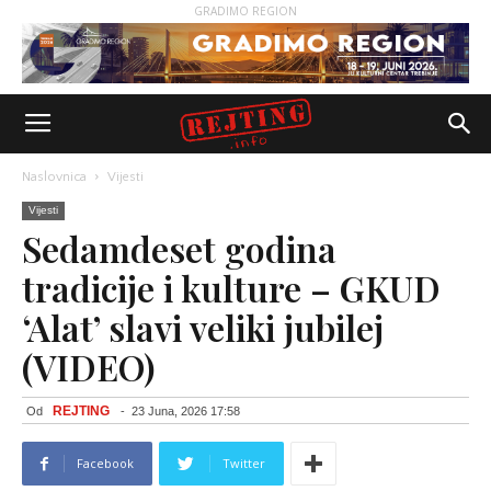
GRADIMO REGION
Naslovnica
Vijesti
Vijesti
Sedamdeset godina
tradicije i kulture – GKUD
‘Alat’ slavi veliki jubilej
(VIDEO)
REJTING
Od
-
23 Juna, 2026 17:58
Facebook
Twitter