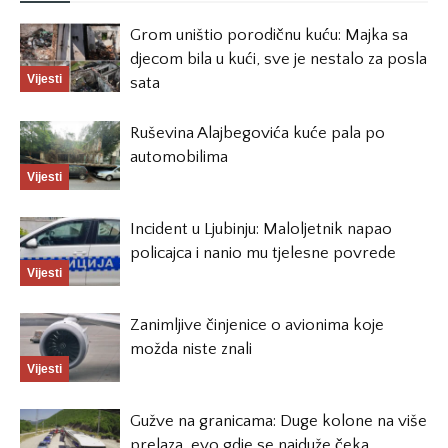
Grom uništio porodičnu kuću: Majka sa
djecom bila u kući, sve je nestalo za posla
Vijesti
sata
Ruševina Alajbegovića kuće pala po
automobilima
Vijesti
Incident u Ljubinju: Maloljetnik napao
policajca i nanio mu tjelesne povrede
Vijesti
Zanimljive činjenice o avionima koje
možda niste znali
Vijesti
Gužve na granicama: Duge kolone na više
prelaza, evo gdje se najduže čeka