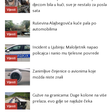
djecom bila u kući, sve je nestalo za posla
Vijesti
sata
Ruševina Alajbegovića kuće pala po
automobilima
Vijesti
Incident u Ljubinju: Maloljetnik napao
policajca i nanio mu tjelesne povrede
Vijesti
Zanimljive činjenice o avionima koje
možda niste znali
Vijesti
Gužve na granicama: Duge kolone na više
prelaza, evo gdje se najduže čeka
Vijesti