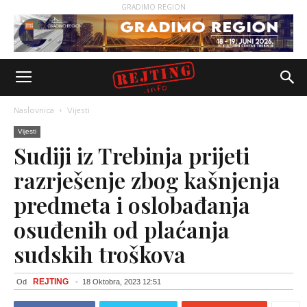
GRADIMO REGION
Naslovnica
Vijesti
Vijesti
Sudiji iz Trebinja prijeti
razrješenje zbog kašnjenja
predmeta i oslobađanja
osuđenih od plaćanja
sudskih troškova
REJTING
Od
-
18 Oktobra, 2023 12:51