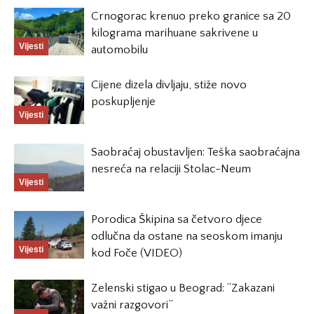
Crnogorac krenuo preko granice sa 20
kilograma marihuane sakrivene u
Vijesti
automobilu
Cijene dizela divljaju, stiže novo
poskupljenje
Vijesti
Saobraćaj obustavljen: Teška saobraćajna
nesreća na relaciji Stolac-Neum
Vijesti
Porodica Škipina sa četvoro djece
odlučna da ostane na seoskom imanju
Vijesti
kod Foče (VIDEO)
Zelenski stigao u Beograd: “Zakazani
važni razgovori”