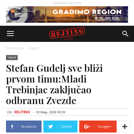
GRADIMO REGION
Naslovnica
Vijesti
Vijesti
Stefan Gudelj sve bliži
prvom timu:Mladi
Trebinjac zaključao
odbranu Zvezde
REJTING
Od
-
18 Maja, 2026 06:59
Facebook
Twitter
Google+