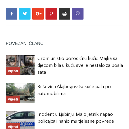
POVEZANI ČLANCI
Grom uništio porodičnu kuću: Majka sa
djecom bila u kući, sve je nestalo za posla
Vijesti
sata
Ruševina Alajbegovića kuće pala po
automobilima
Vijesti
Incident u Ljubinju: Maloljetnik napao
policajca i nanio mu tjelesne povrede
Vijesti