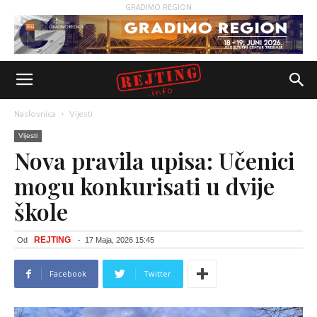
GRADIMO REGION
Naslovnica
Vijesti
Vijesti
Nova pravila upisa: Učenici
mogu konkurisati u dvije
škole
REJTING
Od
-
17 Maja, 2026 15:45
Facebook
Twitter