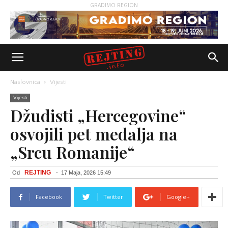
GRADIMO REGION
Naslovnica
Vijesti
Vijesti
Džudisti „Hercegovine“
osvojili pet medalja na
„Srcu Romanije“
REJTING
Od
-
17 Maja, 2026 15:49
Facebook
Twitter
Google+