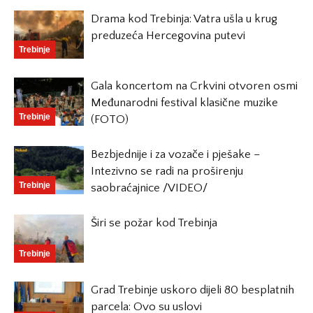
Drama kod Trebinja: Vatra ušla u krug
preduzeća Hercegovina putevi
Trebinje
Gala koncertom na Crkvini otvoren osmi
Međunarodni festival klasične muzike
Trebinje
(FOTO)
Bezbjednije i za vozače i pješake –
Intezivno se radi na proširenju
Trebinje
saobraćajnice /VIDEO/
Širi se požar kod Trebinja
Trebinje
Grad Trebinje uskoro dijeli 80 besplatnih
parcela: Ovo su uslovi