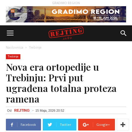
GRADIMO REGION
Naslovnica
Trebinje
Trebinje
Nova era ortopedije u
Trebinju: Prvi put
ugrađena totalna proteza
ramena
REJTING
Od
-
15 Maja, 2026 20:52
Facebook
Twitter
Google+