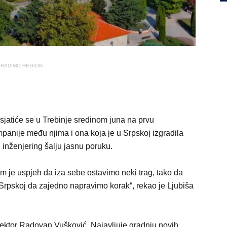
RADIMO REGION
e sjatiće se u Trebinje sredinom juna na prvu
mpanije među njima i ona koja je u Srpskoj izgradila
l inženjering šalju jasnu poruku.
am je uspjeh da iza sebe ostavimo neki trag, tako da
rpskoj da zajedno napravimo korak“, rekao je Ljubiša
ektor Radovan Vušković. Najavljuje gradnju novih