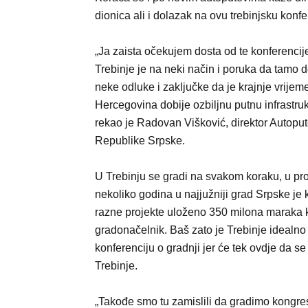
dionica ali i dolazak na ovu trebinjsku konfe
„Ja zaista očekujem dosta od te konferenci
Trebinje je na neki način i poruka da tamo
neke odluke i zaključke da je krajnje vrijeme
Hercegovina dobije ozbiljnu putnu infrastruk
rekao je Radovan Višković, direktor Autopu
Republike Srpske.
U Trebinju se gradi na svakom koraku, u pro
nekoliko godina u najjužniji grad Srpske je 
razne projekte uloženo 350 milona maraka 
gradonačelnik. Baš zato je Trebinje idealno
konferenciju o gradnji jer će tek ovdje da se
Trebinje.
„Takođe smo tu zamislili da gradimo kongres