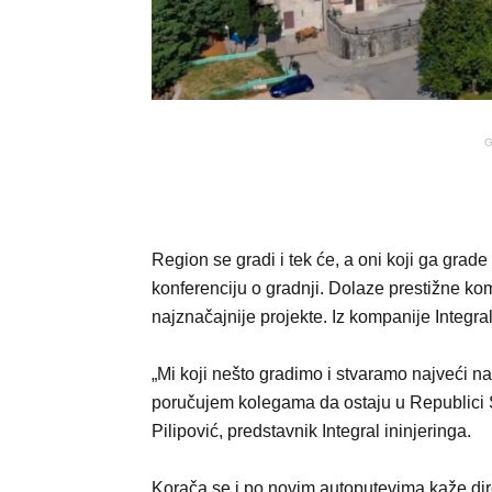
G
Region se gradi i tek će, a oni koji ga grad
konferenciju o gradnji. Dolaze prestižne ko
najznačajnije projekte. Iz kompanije Integra
„Mi koji nešto gradimo i stvaramo najveći n
poručujem kolegama da ostaju u Republici S
Pilipović, predstavnik Integral ininjeringa.
Korača se i po novim autoputevima kaže dir