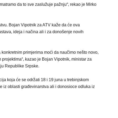
. Smatramo da to sve zaslužuje pažnju“, rekao je Mirko
stvu. Bojan Vipotnik za ATV kaže da će ova
tava, ideja i načina ali i za donošenje novih
a konkretnim primjerima moći da naučimo nešto novo,
projektima“, kazao je Bojan Vipotnik, ministar za
iju Republike Srpske.
ja koja će se održati 18 i 19 juna u trebinjskom
iz oblasti građevinarstva ali i donosioce odluka iz