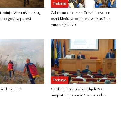
Trebinje
ebinja: Vatra ušla u krug
Gala koncertom na Crkvini otvoren
ercegovina putevi
osmi Međunarodni festival klasične
muzike (FOTO)
Trebinje
 kod Trebinja
Grad Trebinje uskoro dijeli 80
besplatnih parcela: Ovo su uslovi