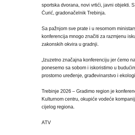
sportska dvorana, novi vrtići, javni objekti
Ćurić, gradonačelnik Trebinja.
Sa pažnjom sve prate i u resornom ministar
konferencija mnogo značiti za razmjenu iskus
zakonskih okvira u gradnji.
„Izuzetno značajna konferenciju jer ćemo n
ponesemo sa sobom i iskoristimo u budućim 
prostorno uređenje, građevinarstvo i ekolog
Trebinje 2026 – Gradimo region je konferenci
Kulturnom centru, okupiće vodeće kompanije 
cijelog regiona.
ATV