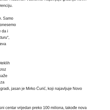
renciju.
je. Samo
 donesemo
 da i
turu“,
teva
teklih
kroz
kaže
 za
 gradi, jasan je Mirko Ćurić, koji najavljuje Novo
ni centar vrijedan preko 100 miliona, takođe nova