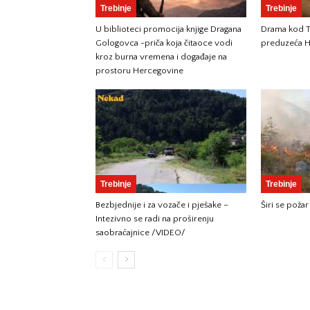
Trebinje
Trebinje
U biblioteci promocija knjige Dragana
Drama kod Tr
Gologovca -priča koja čitaoce vodi
preduzeća H
kroz burna vremena i događaje na
prostoru Hercegovine
Trebinje
Trebinje
Bezbjednije i za vozače i pješake –
Širi se požar
Intezivno se radi na proširenju
saobraćajnice /VIDEO/