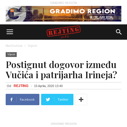
GRADIMO REGION
Naslovnica
Vijesti
Vijesti
Postignut dogovor između
Vučića i patrijarha Irineja?
REJTING
Od
-
15 Aprila, 2020 13:40
Facebook
Twitter
GRADIMO REGION