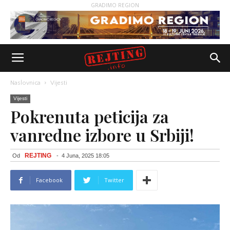
GRADIMO REGION
Naslovnica
Vijesti
Vijesti
Pokrenuta peticija za
vanredne izbore u Srbiji!
REJTING
Od
-
4 Juna, 2025 18:05
Facebook
Twitter