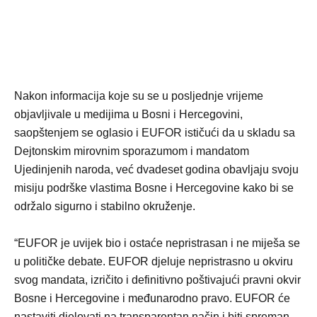
Nakon informacija koje su se u posljednje vrijeme
objavljivale u medijima u Bosni i Hercegovini,
saopštenjem se oglasio i EUFOR ističući da u skladu sa
Dejtonskim mirovnim sporazumom i mandatom
Ujedinjenih naroda, već dvadeset godina obavljaju svoju
misiju podrške vlastima Bosne i Hercegovine kako bi se
održalo sigurno i stabilno okruženje.
“EUFOR je uvijek bio i ostaće nepristrasan i ne miješa se
u političke debate. EUFOR djeluje nepristrasno u okviru
svog mandata, izričito i definitivno poštivajući pravni okvir
Bosne i Hercegovine i međunarodno pravo. EUFOR će
nastaviti djelovati na transparentan način i biti spreman