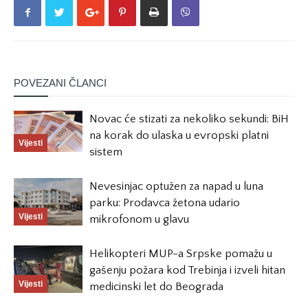
POVEZANI ČLANCI
Novac će stizati za nekoliko sekundi: BiH
na korak do ulaska u evropski platni
Vijesti
sistem
Nevesinjac optužen za napad u luna
parku: Prodavca žetona udario
Vijesti
mikrofonom u glavu
Helikopteri MUP-a Srpske pomažu u
gašenju požara kod Trebinja i izveli hitan
Vijesti
medicinski let do Beograda