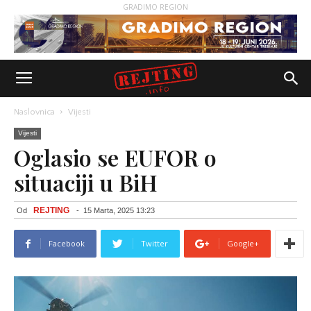
GRADIMO REGION
Naslovnica
Vijesti
Vijesti
Oglasio se EUFOR o
situaciji u BiH
REJTING
Od
-
15 Marta, 2025 13:23
Facebook
Twitter
Google+