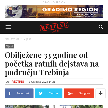
GRADIMO REGION
Naslovnica
Vijesti
Vijesti
Obilježene 33 godine od
početka ratnih dejstava na
području Trebinja
REJTING
Od
-
1 Oktobra, 2024 14:21
Facebook
Twitter
Google+