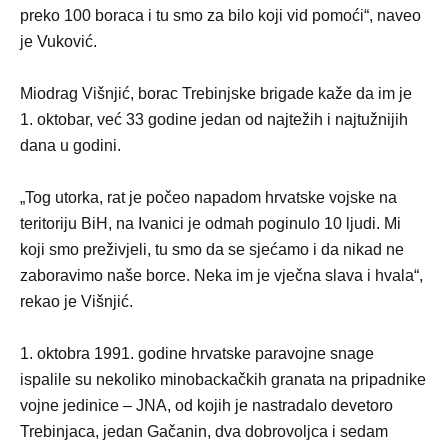
preko 100 boraca i tu smo za bilo koji vid pomoći“, naveo
je Vuković.
Miodrag Višnjić, borac Trebinjske brigade kaže da im je
1. oktobar, već 33 godine jedan od najtežih i najtužnijih
dana u godini.
„Tog utorka, rat je počeo napadom hrvatske vojske na
teritoriju BiH, na Ivanici je odmah poginulo 10 ljudi. Mi
koji smo preživjeli, tu smo da se sjećamo i da nikad ne
zaboravimo naše borce. Neka im je vječna slava i hvala“,
rekao je Višnjić.
1. oktobra 1991. godine hrvatske paravojne snage
ispalile su nekoliko minobackačkih granata na pripadnike
vojne jedinice – JNA, od kojih je nastradalo devetoro
Trebinjaca, jedan Gačanin, dva dobrovoljca i sedam