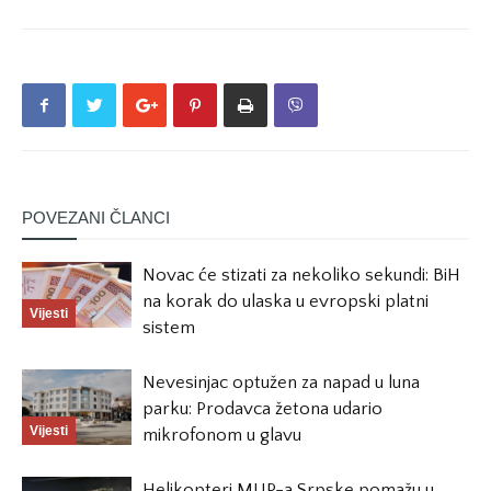
POVEZANI ČLANCI
Novac će stizati za nekoliko sekundi: BiH
na korak do ulaska u evropski platni
Vijesti
sistem
Nevesinjac optužen za napad u luna
parku: Prodavca žetona udario
Vijesti
mikrofonom u glavu
Helikopteri MUP-a Srpske pomažu u