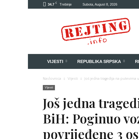
C
34.7
Trebinje
Subota, August 8, 2026
Rejting
VIJESTI
REPUBLIKA SRPSKA
R
Naslovnica
Vijesti
Još jedna tragedija na putevima 
Vijesti
Još jedna traged
BiH: Poginuo vo
povrijeđene 3 o