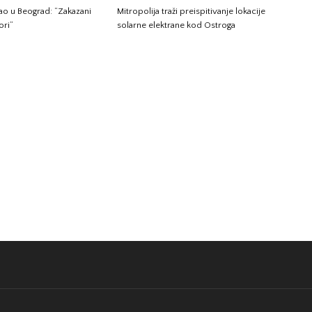
gao u Beograd: “Zakazani
Mitropolija traži preispitivanje lokacije
ori”
solarne elektrane kod Ostroga