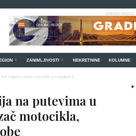
GRADIMO REGION
EGION
ZANIMLJIVOSTI
NEKRETNINE
KOLUMNE
u BiH: Poginuo vozač motocikla, povrijeđene 3...
ija na putevima u
zač motocikla,
sobe