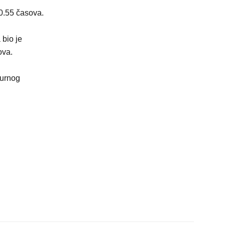
0.55 časova.
 bio je
ova.
žurnog