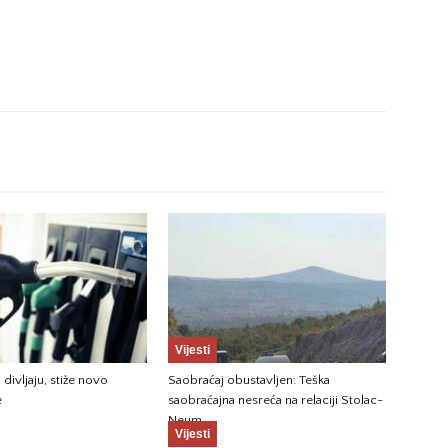
Vijesti
 divljaju, stiže novo
Saobraćaj obustavljen: Teška
e
saobraćajna nesreća na relaciji Stolac-
Neum
Vijesti