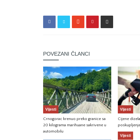
POVEZANI ČLANCI
Vijesti
Vijesti
Crnogorac krenuo preko granice sa
Cijene dizela
20 kilograma marihuane sakrivene u
poskupljenj
automobilu
Vijesti