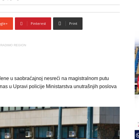
gle+
Pinterest
Print
RADIMO REGION
eđene u saobraćajnoj nesreći na magistralnom putu
nas u Upravi policije Ministarstva unutrašnjih poslova