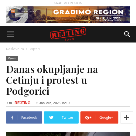
GRADIMO REGION
Naslovnica
Vijesti
Vijesti
Danas okupljanje na
Cetinju i protest u
Podgorici
REJTING
Od
-
5 Januara, 2025 15:10
Facebook
Twitter
Google+