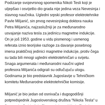
Podizanje svojevrsnog spomenika Nikoli Tesli koji je
uljepšao i osvijetlio dio grada nije jedina veza Nevesinja i
slavnog naučnika. Ugledni srpski profesor elektrotehnike
Pavle Miljanić, sin prvog nevesinjskog doktora nauka
Petra Miljanića, najzaslužniji je za međunarodno
usvajanje naziva tesla za jedinicu magnetne indukcije.
On je još 1953. godine u vidu pismenog i usmenog
referata iznio teorijske razloge za davanje posebnog
imena praktičnoj jedinici magnetne indukcije, protiv čega
su tada bili mnogi ugledni elektrotehničari u svijetu.
Snaga argumenata i međunarodni naučni ugled
profesora Miljanića odigrali su odlučujuću ulogu.
Godinama je bio predstavnik Jugoslavije u Tehničkom
komitetu Međunarodne elektrotehničke komisije.
Miljanić je bio jedan od osnivača i dugogodišnji
potpredsjednik Jugoslovenskog društva “Nikola Tesla“ u