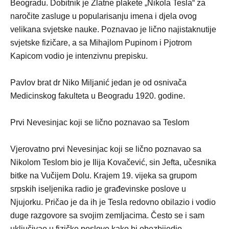
Beogradu. Dobitnik je Zlatne plakete „Nikola Tesla“ za
naročite zasluge u popularisanju imena i djela ovog
velikana svjetske nauke. Poznavao je lično najistaknutije
svjetske fizičare, a sa Mihajlom Pupinom i Pjotrom
Kapicom vodio je intenzivnu prepisku.
Pavlov brat dr Niko Miljanić jedan je od osnivača
Medicinskog fakulteta u Beogradu 1920. godine.
Prvi Nevesinjac koji se lično poznavao sa Teslom
Vjerovatno prvi Nevesinjac koji se lično poznavao sa
Nikolom Teslom bio je Ilija Kovačević, sin Jefta, učesnika
bitke na Vučijem Dolu. Krajem 19. vijeka sa grupom
srpskih iseljenika radio je građevinske poslove u
Njujorku. Pričao je da ih je Tesla redovno obilazio i vodio
duge razgovore sa svojim zemljacima. Često se i sam
uključivao u fizičke poslove kako bi obezbijedio