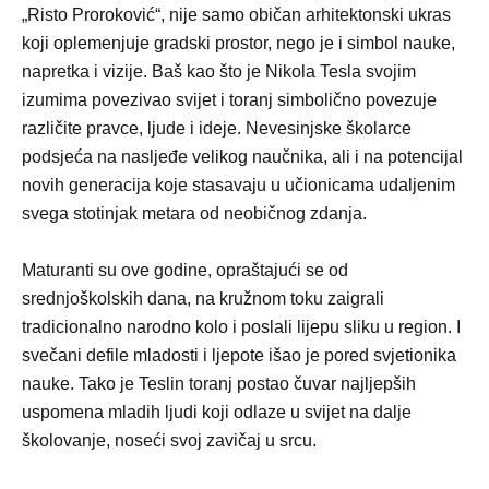
„Risto Proroković“, nije samo običan arhitektonski ukras
koji oplemenjuje gradski prostor, nego je i simbol nauke,
napretka i vizije. Baš kao što je Nikola Tesla svojim
izumima povezivao svijet i toranj simbolično povezuje
različite pravce, ljude i ideje. Nevesinjske školarce
podsjeća na nasljeđe velikog naučnika, ali i na potencijal
novih generacija koje stasavaju u učionicama udaljenim
svega stotinjak metara od neobičnog zdanja.
Maturanti su ove godine, opraštajući se od
srednjoškolskih dana, na kružnom toku zaigrali
tradicionalno narodno kolo i poslali lijepu sliku u region. I
svečani defile mladosti i ljepote išao je pored svjetionika
nauke. Tako je Teslin toranj postao čuvar najljepših
uspomena mladih ljudi koji odlaze u svijet na dalje
školovanje, noseći svoj zavičaj u srcu.