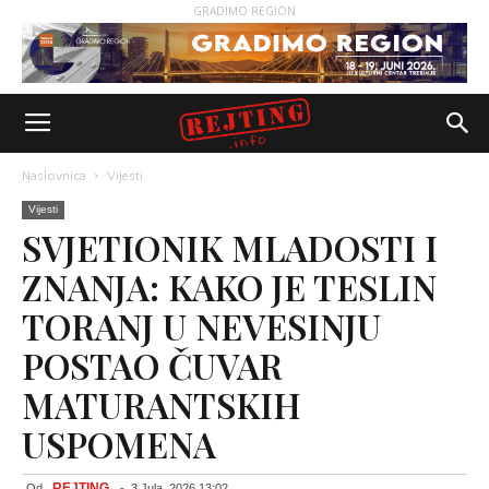
GRADIMO REGION
Naslovnica
Vijesti
Vijesti
SVJETIONIK MLADOSTI I
ZNANJA: KAKO JE TESLIN
TORANJ U NEVESINJU
POSTAO ČUVAR
MATURANTSKIH
USPOMENA
REJTING
Od
-
3 Jula, 2026 13:02