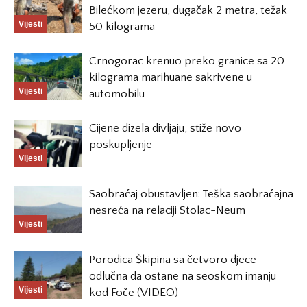
Bilećkom jezeru, dugačak 2 metra, težak
Vijesti
50 kilograma
Crnogorac krenuo preko granice sa 20
kilograma marihuane sakrivene u
Vijesti
automobilu
Cijene dizela divljaju, stiže novo
poskupljenje
Vijesti
Saobraćaj obustavljen: Teška saobraćajna
nesreća na relaciji Stolac-Neum
Vijesti
Porodica Škipina sa četvoro djece
odlučna da ostane na seoskom imanju
Vijesti
kod Foče (VIDEO)