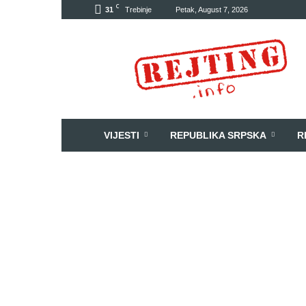
C
31
Trebinje
Petak, August 7, 2026
Rejting
VIJESTI
REPUBLIKA SRPSKA
R