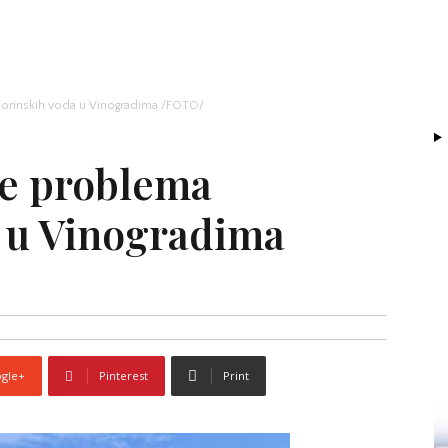
borinskih voda u Vinogradima /FOTO/
je problema
 u Vinogradima
gle+
Pinterest
Print