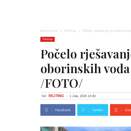
Naslovnica
Trebinje
Počelo rješavanje problema o
Trebinje
Počelo rješavan
oborinskih voda
/FOTO/
REJTING
Od
-
1 Jula, 2026 14:40
Facebook
Twitter
Goo