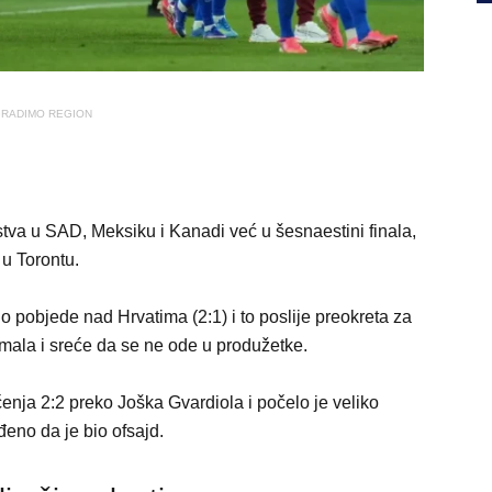
RADIMO REGION
tva u SAD, Meksiku i Kanadi već u šesnaestini finala,
u Torontu.
o pobjede nad Hrvatima (2:1) i to poslije preokreta za
mala i sreće da se ne ode u produžetke.
enja 2:2 preko Joška Gvardiola i počelo je veliko
rđeno da je bio ofsajd.