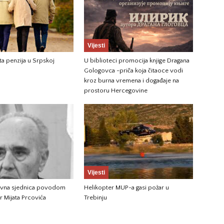
Vijesti
ta penzija u Srpskoj
U biblioteci promocija knjige Dragana
Gologovca -priča koja čitaoce vodi
kroz burna vremena i događaje na
prostoru Hercegovine
Vijesti
vna sjednica povodom
Helikopter MUP-a gasi požar u
r Mijata Prcovića
Trebinju