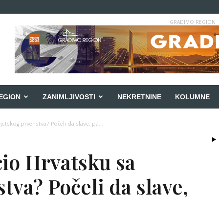
GRADIMO REGION
EGION
ZANIMLJIVOSTI
NEKRETNINE
KOLUMNE
jetskog prvenstva? Počeli da slave, pa...
cio Hrvatsku sa
tva? Počeli da slave,