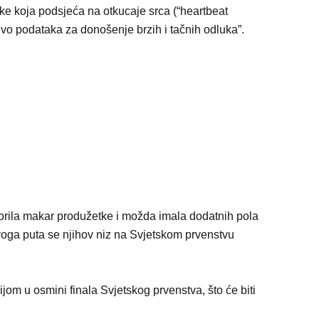
ke koja podsjeća na otkucaje srca (“heartbeat
ivo podataka za donošenje brzih i tačnih odluka”.
zborila makar produžetke i možda imala dodatnih pola
voga puta se njihov niz na Svjetskom prvenstvu
jom u osmini finala Svjetskog prvenstva, što će biti