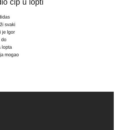
io čip u lopti
didas
ži svaki
 je Igor
a do
a lopta
dija mogao