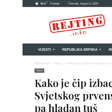
C
34.4
Trebinje
Četvrtak, August 6, 2026
Rejting
VIJESTI
REPUBLIKA SRPSKA
R
Naslovnica
Vijesti
Kako je čip izbacio Hrvatsku sa Sv
Vijesti
Kako je čip izba
Svjetskog prvens
pa hladan tuš