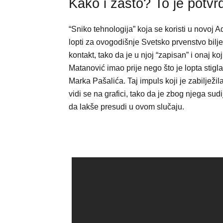
Kako i zašto? To je potvrd
“Sniko tehnologija” koja se koristi u novoj A
lopti za ovogodišnje Svetsko prvenstvo bilje
kontakt, tako da je u njoj “zapisan” i onaj koji
Matanović imao prije nego što je lopta stigl
Marka Pašalića. Taj impuls koji je zabilježil
vidi se na grafici, tako da je zbog njega su
da lakše presudi u ovom slučaju.