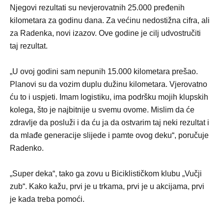
Njegovi rezultati su nevjerovatnih 25.000 pređenih
kilometara za godinu dana. Za većinu nedostižna cifra, ali
za Radenka, novi izazov. Ove godine je cilj udvostručiti
taj rezultat.
„U ovoj godini sam nepunih 15.000 kilometara prešao.
Planovi su da vozim duplu dužinu kilometara. Vjerovatno
ću to i uspjeti. Imam logistiku, ima podršku mojih klupskih
kolega, što je najbitnije u svemu ovome. Mislim da će
zdravlje da posluži i da ću ja da ostvarim taj neki rezultat i
da mlađe generacije slijede i pamte ovog deku“, poručuje
Radenko.
„Super deka“, tako ga zovu u Biciklističkom klubu „Vučji
zub“. Kako kažu, prvi je u trkama, prvi je u akcijama, prvi
je kada treba pomoći.