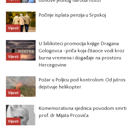
obnove jednog naroda (foto)
Počinje isplata penzija u Srpskoj
Vijesti
U biblioteci promocija knjige Dragana
Gologovca -priča koja čitaoce vodi kroz
Vijesti
burna vremena i događaje na prostoru
Hercegovine
Požar u Poljicu pod kontrolom: Od jutros
dejstvuje helikopter
Vijesti
Komemorativna sjednica povodom smrti
prof. dr Mijata Prcovića
Vijesti