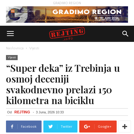
GRADIMO REGION
Naslovnica
Vijesti
Vijesti
“Super deka” iz Trebinja u
osmoj deceniji
svakodnevno prelazi 150
kilometra na biciklu
REJTING
Od
-
3 Juna, 2026 10:33
Facebook
Twitter
Google+