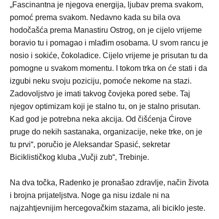
„Fascinantna je njegova energija, ljubav prema svakom,
pomoć prema svakom. Nedavno kada su bila ova
hodočašća prema Manastiru Ostrog, on je cijelo vrijeme
boravio tu i pomagao i mlađim osobama. U svom rancu je
nosio i sokiće, čokoladice. Cijelo vrijeme je prisutan tu da
pomogne u svakom momentu. I tokom trka on će stati i da
izgubi neku svoju poziciju, pomoće nekome na stazi.
Zadovoljstvo je imati takvog čovjeka pored sebe. Taj
njegov optimizam koji je stalno tu, on je stalno prisutan.
Kad god je potrebna neka akcija. Od čišćenja Ćirove
pruge do nekih sastanaka, organizacije, neke trke, on je
tu prvi“, poručio je Aleksandar Spasić, sekretar
Biciklističkog kluba „Vučji zub“, Trebinje.
Na dva točka, Radenko je pronašao zdravlje, način života
i brojna prijateljstva. Noge ga nisu izdale ni na
najzahtjevnijim hercegovačkim stazama, ali biciklo jeste.