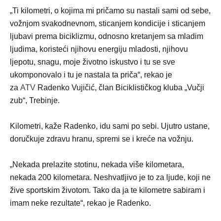
„Ti kilometri, o kojima mi pričamo su nastali sami od sebe,
vožnjom svakodnevnom, sticanjem kondicije i sticanjem
ljubavi prema biciklizmu, odnosno kretanjem sa mladim
ljudima, koristeći njihovu energiju mladosti, njihovu
ljepotu, snagu, moje životno iskustvo i tu se sve
ukomponovalo i tu je nastala ta priča“, rekao je
za
ATV
Radenko Vujičić, član Biciklističkog kluba „Vučji
zub“, Trebinje.
Kilometri, kaže Radenko, idu sami po sebi. Ujutro ustane,
doručkuje zdravu hranu, spremi se i kreće na vožnju.
„Nekada prelazite stotinu, nekada više kilometara,
nekada 200 kilometara. Neshvatljivo je to za ljude, koji ne
žive sportskim životom. Tako da ja te kilometre sabiram i
imam neke rezultate“, rekao je Radenko.