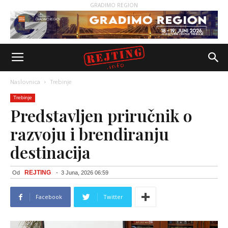
GRADIMO REGION
Naslovnica
Trebinje
Trebinje
Predstavljen priručnik o
razvoju i brendiranju
destinacija
REJTING
Od
-
3 Juna, 2026 06:59
Facebook
Twitter