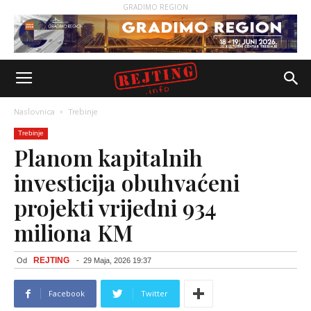
GRADIMO REGION
Naslovnica
Trebinje
Trebinje
Planom kapitalnih
investicija obuhvaćeni
projekti vrijedni 934
miliona KM
REJTING
Od
-
29 Maja, 2026 19:37
Facebook
Twitter