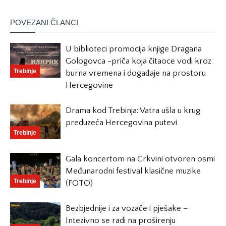
POVEZANI ČLANCI
U biblioteci promocija knjige Dragana
Gologovca -priča koja čitaoce vodi kroz
Trebinje
burna vremena i događaje na prostoru
Hercegovine
Drama kod Trebinja: Vatra ušla u krug
preduzeća Hercegovina putevi
Trebinje
Gala koncertom na Crkvini otvoren osmi
Međunarodni festival klasične muzike
Trebinje
(FOTO)
Bezbjednije i za vozače i pješake –
Intezivno se radi na proširenju