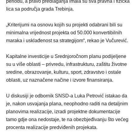
periodu, a pravo predlaganja imala su sva pravna i fizička
lica sa područja grada Trebinja.
„Kriterijumi na osnovu kojih su projekti odabrani bili su
minimalna vrijednost projekta od 50.000 konvertibilnih
maraka i usklađenost sa strategijom“, rekao je Vučurević.
Kapitalne investicije u Srednjoročnom planu podijeljene
su u više oblasti – privredu, infrastrukturu, zaštitu životne
sredine, obrazovanje, kulturu, sport, zdravstvo i ostale
oblasti, uz naznačene načine i izvore finansiranja.
U diskusiji je odbornik SNSD-a Luka Petrović istakao da
je, nakon usvajanja plana, neophodno raditi na detaljnim
planovima realizacije, izradi projektne dokumentacije
tamo gdje ona nedostaje, te na obezbjeđivanju što većeg
procenta realizacije predviđenih projekata.