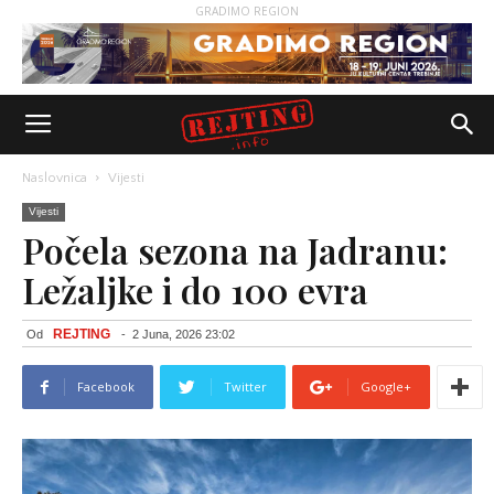
GRADIMO REGION
Naslovnica
Vijesti
Vijesti
Počela sezona na Jadranu:
Ležaljke i do 100 evra
REJTING
Od
-
2 Juna, 2026 23:02
Facebook
Twitter
Google+