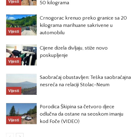
Vijesti
50 kilograma
Crnogorac krenuo preko granice sa 20
kilograma marihuane sakrivene u
Vijesti
automobilu
Cijene dizela divljaju, stiže novo
poskupljenje
Vijesti
Saobraćaj obustavljen: Teška saobraćajna
nesreća na relaciji Stolac-Neum
Vijesti
Porodica Škipina sa četvoro djece
odlučna da ostane na seoskom imanju
Vijesti
kod Foče (VIDEO)