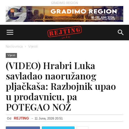
GRADIMO REGION
Naslovnica
Vijesti
Vijesti
(VIDEO) Hrabri Luka
savladao naoružanog
pljačkaša: Razbojnik upao
u prodavnicu, pa
POTEGAO NOŽ
REJTING
Od
-
11 Juna, 2026 20:51