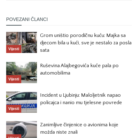
POVEZANI ČLANCI
Grom uništio porodičnu kuću: Majka sa
djecom bila u kući, sve je nestalo za posla
Vijesti
sata
Ruševina Alajbegovića kuće pala po
automobilima
Vijesti
Incident u Ljubinju: Maloljetnik napao
policajca i nanio mu tjelesne povrede
Vijesti
Zanimljive činjenice o avionima koje
možda niste znali