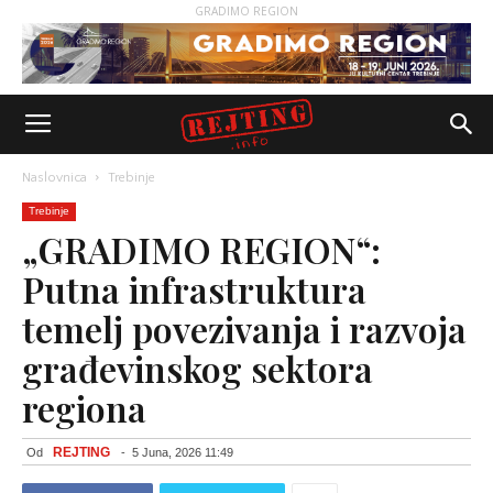
GRADIMO REGION
Naslovnica
Trebinje
Trebinje
„GRADIMO REGION“:
Putna infrastruktura
temelj povezivanja i razvoja
građevinskog sektora
regiona
REJTING
Od
-
5 Juna, 2026 11:49