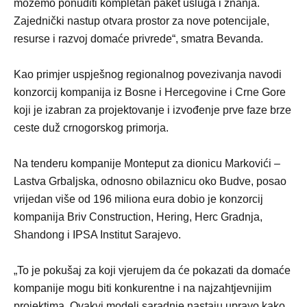
možemo ponuditi kompletan paket usluga i znanja.
Zajednički nastup otvara prostor za nove potencijale,
resurse i razvoj domaće privrede“, smatra Bevanda.
Kao primjer uspješnog regionalnog povezivanja navodi
konzorcij kompanija iz Bosne i Hercegovine i Crne Gore
koji je izabran za projektovanje i izvođenje prve faze brze
ceste duž crnogorskog primorja.
Na tenderu kompanije Monteput za dionicu Markovići –
Lastva Grbaljska, odnosno obilaznicu oko Budve, posao
vrijedan više od 196 miliona eura dobio je konzorcij
kompanija Briv Construction, Hering, Herc Gradnja,
Shandong i IPSA Institut Sarajevo.
„To je pokušaj za koji vjerujem da će pokazati da domaće
kompanije mogu biti konkurentne i na najzahtjevnijim
projektima. Ovakvi modeli saradnje nastaju upravo kako