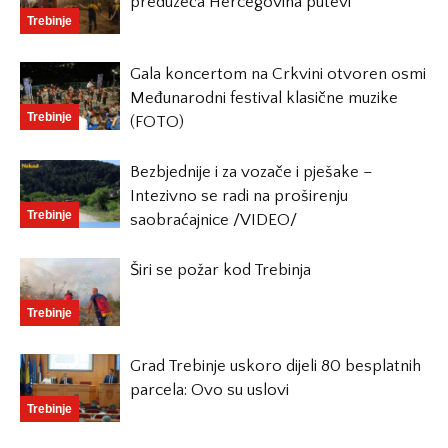
preduzeća Hercegovina putevi
Trebinje
Gala koncertom na Crkvini otvoren osmi
Međunarodni festival klasične muzike
Trebinje
(FOTO)
Bezbjednije i za vozače i pješake –
Intezivno se radi na proširenju
Trebinje
saobraćajnice /VIDEO/
Širi se požar kod Trebinja
Trebinje
Grad Trebinje uskoro dijeli 80 besplatnih
parcela: Ovo su uslovi
Trebinje