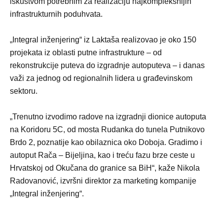
iskustvom potrebnim za realizaciju najkompleksnijih
infrastrukturnih poduhvata.
„Integral inženjering“ iz Laktaša realizovao je oko 150
projekata iz oblasti putne infrastrukture – od
rekonstrukcije puteva do izgradnje autoputeva – i danas
važi za jednog od regionalnih lidera u građevinskom
sektoru.
„Trenutno izvodimo radove na izgradnji dionice autoputa
na Koridoru 5C, od mosta Rudanka do tunela Putnikovo
Brdo 2, poznatije kao obilaznica oko Doboja. Gradimo i
autoput Rača – Bijeljina, kao i treću fazu brze ceste u
Hrvatskoj od Okučana do granice sa BiH“, kaže Nikola
Radovanović, izvršni direktor za marketing kompanije
„Integral inženjering“.