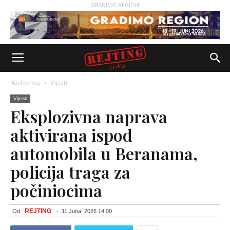
GRADIMO REGION
Naslovnica
Vijesti
Vijesti
Eksplozivna naprava
aktivirana ispod
automobila u Beranama,
policija traga za
počiniocima
REJTING
Od
-
11 Juna, 2026 14:00