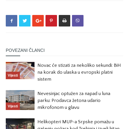
POVEZANI ČLANCI
Novac će stizati za nekoliko sekundi: BiH
na korak do ulaska u evropski platni
Vijesti
sistem
Nevesinjac optužen za napad u luna
parku: Prodavca žetona udario
Vijesti
mikrofonom u glavu
Helikopteri MUP-a Srpske pomažu u
gašenju požara kod Trebinja i izveli hitan