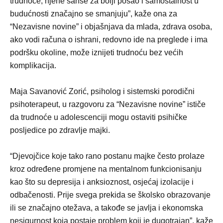
trudnoće, njene šanse za bolji posao i samostalnost u
budućnosti značajno se smanjuju”, kaže ona za
“Nezavisne novine” i objašnjava da mlada, zdrava osoba,
ako vodi računa o ishrani, redovno ide na preglede i ima
podršku okoline, može iznijeti trudnoću bez većih
komplikacija.
Maja Savanović Zorić, psiholog i sistemski porodični
psihoterapeut, u razgovoru za “Nezavisne novine” ističe
da trudnoće u adolescenciji mogu ostaviti psihičke
posljedice po zdravlje majki.
“Djevojčice koje tako rano postanu majke često prolaze
kroz određene promjene na mentalnom funkcionisanju
kao što su depresija i anksioznost, osjećaj izolacije i
odbačenosti. Prije svega prekida se školsko obrazovanje
ili se značajno otežava, a takođe se javlja i ekonomska
nesigurnost koja postaje problem koji je dugotrajan”, kaže