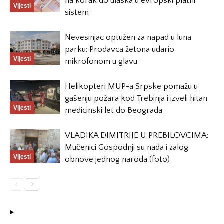
na korak do ulaska u evropski platni
Vijesti
sistem
Nevesinjac optužen za napad u luna
parku: Prodavca žetona udario
Vijesti
mikrofonom u glavu
Helikopteri MUP-a Srpske pomažu u
gašenju požara kod Trebinja i izveli hitan
Vijesti
medicinski let do Beograda
VLADIKA DIMITRIJE U PREBILOVCIMA:
Mučenici Gospodnji su nada i zalog
Vijesti
obnove jednog naroda (foto)