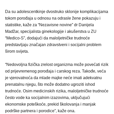
Da su adolescentkinje dvostruko sklonije komplikacijama
tokom porođaja u odnosu na odrasle žene pokazuju i
statistike, kaže za “Nezavisne novine” dr Danijela
Madžar, specijalista ginekologije i akušerstva u ZU
“Medico-S”, dodajući da maloljetničke trudnoće
predstavljaju značajan zdravstveni i socijalni problem
širom svijeta.
“Nedovoljna fizička zrelost organizma može povećati rizik
od prijevremenog porođaja i carskog reza. Takođe, veća
je vjerovatnoća da mlade majke neće imati adekvatnu
prenatalnu njegu, što može dodatno ugroziti ishod
trudnoće. Osim medicinskih rizika, maloljetničke trudnoće
često vode ka socijalnim izazovima, uključujući
ekonomske poteškoće, prekid školovanja i manjak
podrške partnera i porodice”, kaže ona.