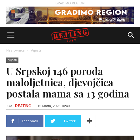
GRADIMO REGION
Naslovnica
Vijesti
Vijesti
U Srpskoj 146 poroda
maloljetnica, djevojčica
postala mama sa 13 godina
REJTING
Od
-
15 Marta, 2025 10:40
Facebook
Twitter