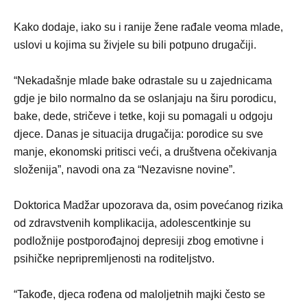
Kako dodaje, iako su i ranije žene rađale veoma mlade,
uslovi u kojima su živjele su bili potpuno drugačiji.
“Nekadašnje mlade bake odrastale su u zajednicama
gdje je bilo normalno da se oslanjaju na širu porodicu,
bake, dede, stričeve i tetke, koji su pomagali u odgoju
djece. Danas je situacija drugačija: porodice su sve
manje, ekonomski pritisci veći, a društvena očekivanja
složenija”, navodi ona za “Nezavisne novine”.
Doktorica Madžar upozorava da, osim povećanog rizika
od zdravstvenih komplikacija, adolescentkinje su
podložnije postporođajnoj depresiji zbog emotivne i
psihičke nepripremljenosti na roditeljstvo.
“Takođe, djeca rođena od maloljetnih majki često se