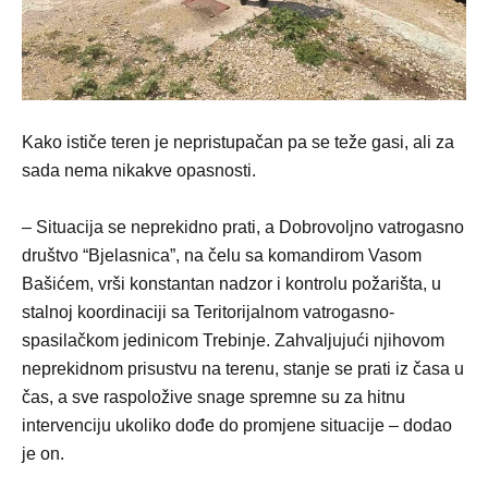
Kako ističe teren je nepristupačan pa se teže gasi, ali za
sada nema nikakve opasnosti.
– Situacija se neprekidno prati, a Dobrovoljno vatrogasno
društvo “Bjelasnica”, na čelu sa komandirom Vasom
Bašićem, vrši konstantan nadzor i kontrolu požarišta, u
stalnoj koordinaciji sa Teritorijalnom vatrogasno-
spasilačkom jedinicom Trebinje. Zahvaljujući njihovom
neprekidnom prisustvu na terenu, stanje se prati iz časa u
čas, a sve raspoložive snage spremne su za hitnu
intervenciju ukoliko dođe do promjene situacije – dodao
je on.