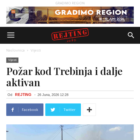
GRADIMO REGION
Naslovnica
Vijesti
Vijesti
Požar kod Trebinja i dalje
aktivan
REJTING
Od
-
26 Juna, 2026 12:28
Facebook
Twitter