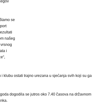
jegov
aštamo se
port
ezultati
kom našeg
 vrsnog
ata i
e“,
 i klubu ostati trajno urezana u sjećanja svih koji su ga
zgoda dogodila se jutros oko 7.40 časova na državnom
anka.