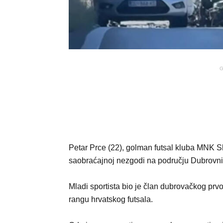
G
Petar Prce (22), golman futsal kluba MNK Sk
saobraćajnoj nezgodi na području Dubrovni
Mladi sportista bio je član dubrovačkog prv
rangu hrvatskog futsala.