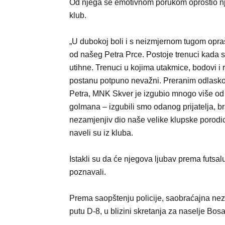
Od njega se emotivnom porukom oprostio n
klub.
„U dubokoj boli i s neizmjernom tugom opr
od našeg Petra Prce. Postoje trenuci kada s
utihne. Trenuci u kojima utakmice, bodovi i r
postanu potpuno nevažni. Preranim odlas
Petra, MNK Skver je izgubio mnogo više od
golmana – izgubili smo odanog prijatelja, br
nezamjenjiv dio naše velike klupske porodic
naveli su iz kluba.
Istakli su da će njegova ljubav prema futsalu
poznavali.
Prema saopštenju policije, saobraćajna ne
putu D-8, u blizini skretanja za naselje Bos