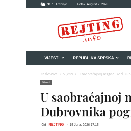
C
31
Trebinje
Petak, August 7, 2026
Rejting
VIJESTI
REPUBLIKA SRPSKA
R
Naslovnica
Vijesti
U saobraćajnoj nezgodi kod Dub
Vijesti
U saobraćajnoj 
Dubrovnika pog
REJTING
Od
-
15 Juna, 2026 17:15