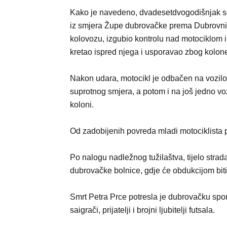
Kako je navedeno, dvadesetdvogodišnjak se
iz smjera Župe dubrovačke prema Dubrovnik
kolovozu, izgubio kontrolu nad motociklom i 
kretao ispred njega i usporavao zbog kolone
Nakon udara, motocikl je odbačen na vozilo 
suprotnog smjera, a potom i na još jedno vo
koloni.
Od zadobijenih povreda mladi motociklista p
Po nalogu nadležnog tužilaštva, tijelo stra
dubrovačke bolnice, gdje će obdukcijom biti
Smrt Petra Prce potresla je dubrovačku spo
saigrači, prijatelji i brojni ljubitelji futsala.