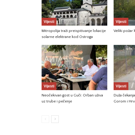
Vijesti
Vijesti
Mitropolija traži preispitivanje lokacije
Veliki požar
solarne elektrane kod Ostroga
Vijesti
Vijesti
Neočekivan gost u Guči: Orban uživa
Duža čekanja
uz trube i pečenje
Gorom i Hr