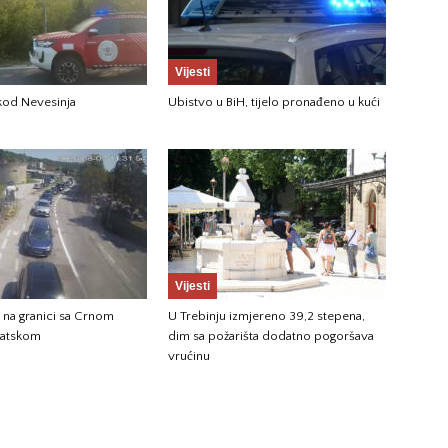
Vijesti
 kod Nevesinja
Ubistvo u BiH, tijelo pronađeno u kući
Vijesti
 na granici sa Crnom
U Trebinju izmjereno 39,2 stepena,
vatskom
dim sa požarišta dodatno pogoršava
vrućinu