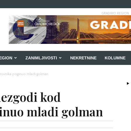
GRADIMO REGION
EGION
ZANIMLJIVOSTI
NEKRETNINE
KOLUMNE
rovnika poginuo mladi golman
nezgodi kod
inuo mladi golman