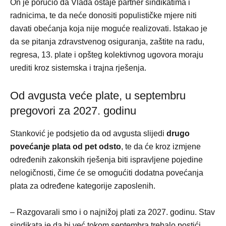
On je poručio da Vlada ostaje partner sindikatima i
radnicima, te da neće donositi populističke mjere niti
davati obećanja koja nije moguće realizovati. Istakao je
da se pitanja zdravstvenog osiguranja, zaštite na radu,
regresa, 13. plate i opšteg kolektivnog ugovora moraju
urediti kroz sistemska i trajna rješenja.
Od avgusta veće plate, u septembru
pregovori za 2027. godinu
Stanković je podsjetio da od avgusta slijedi
drugo
povećanje plata od pet odsto
, te da će kroz izmjene
određenih zakonskih rješenja biti ispravljene pojedine
nelogičnosti, čime će se omogućiti dodatna povećanja
plata za određene kategorije zaposlenih.
– Razgovarali smo i o najnižoj plati za 2027. godinu. Stav
sindikata je da bi već tokom septembra trebalo postići