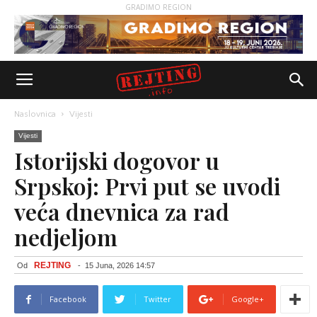
GRADIMO REGION
Naslovnica
Vijesti
Vijesti
Istorijski dogovor u
Srpskoj: Prvi put se uvodi
veća dnevnica za rad
nedjeljom
REJTING
Od
-
15 Juna, 2026 14:57
Facebook
Twitter
Google+