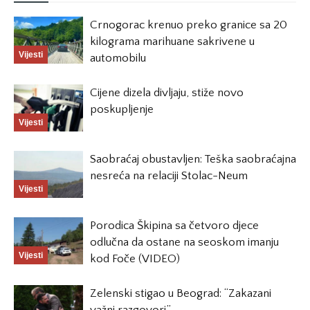
Crnogorac krenuo preko granice sa 20
kilograma marihuane sakrivene u
Vijesti
automobilu
Cijene dizela divljaju, stiže novo
poskupljenje
Vijesti
Saobraćaj obustavljen: Teška saobraćajna
nesreća na relaciji Stolac-Neum
Vijesti
Porodica Škipina sa četvoro djece
odlučna da ostane na seoskom imanju
Vijesti
kod Foče (VIDEO)
Zelenski stigao u Beograd: “Zakazani
važni razgovori”