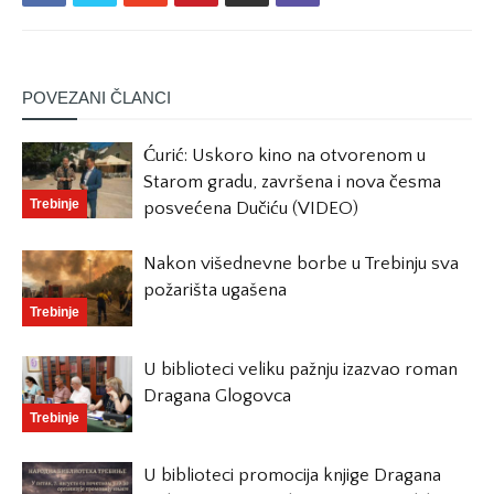
POVEZANI ČLANCI
Ćurić: Uskoro kino na otvorenom u
Starom gradu, završena i nova česma
Trebinje
posvećena Dučiću (VIDEO)
Nakon višednevne borbe u Trebinju sva
požarišta ugašena
Trebinje
U biblioteci veliku pažnju izazvao roman
Dragana Glogovca
Trebinje
U biblioteci promocija knjige Dragana