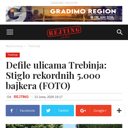
GRADIMO REGION
Naslovnica
Trebinje
Trebinje
Defile ulicama Trebinja:
Stiglo rekordnih 5.000
bajkera (FOTO)
REJTING
Od
-
13 Juna, 2026 19:17
Facebook
Twitter
Google+