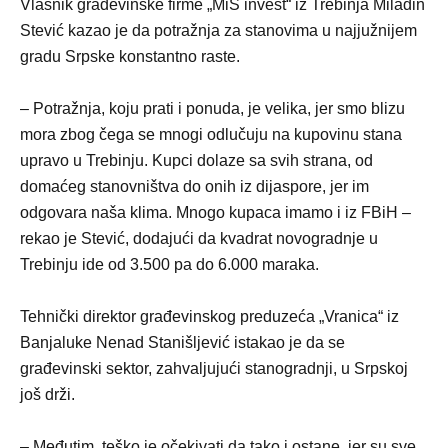
Vlasnik građevinske firme „MiS invest“ iz Trebinja Miladin
Stević kazao je da potražnja za stanovima u najjužnijem
gradu Srpske konstantno raste.
– Potražnja, koju prati i ponuda, je velika, jer smo blizu
mora zbog čega se mnogi odlučuju na kupovinu stana
upravo u Trebinju. Kupci dolaze sa svih strana, od
domaćeg stanovništva do onih iz dijaspore, jer im
odgovara naša klima. Mnogo kupaca imamo i iz FBiH –
rekao je Stević, dodajući da kvadrat novogradnje u
Trebinju ide od 3.500 pa do 6.000 maraka.
Tehnički direktor građevinskog preduzeća „Vranica“ iz
Banjaluke Nenad Stanišljević istakao je da se
građevinski sektor, zahvaljujući stanogradnji, u Srpskoj
još drži.
– Međutim, teško je očekivati da tako i ostane, jer su sve