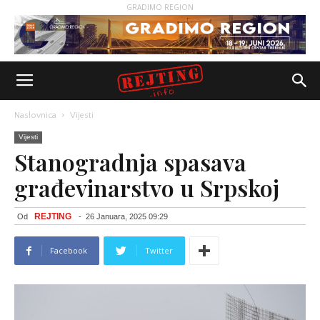
GRADIMO REGION
Naslovnica
Vijesti
Vijesti
Stanogradnja spasava
građevinarstvo u Srpskoj
REJTING
Od
-
26 Januara, 2025 09:29
Facebook
Twitter