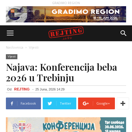
GRADIMO REGION
Naslovnica
Vijesti
Vijesti
Najava: Konferencija beba
2026 u Trebinju
REJTING
Od
-
25 Juna, 2026 14:29
Facebook
Twitter
Google+