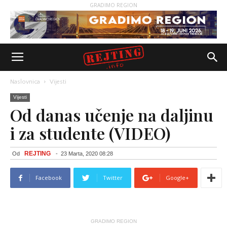
GRADIMO REGION
Naslovnica
Vijesti
Vijesti
Od danas učenje na daljinu
i za studente (VIDEO)
REJTING
Od
-
23 Marta, 2020 08:28
Facebook
Twitter
Google+
GRADIMO REGION