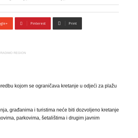
gle+
Pinterest
Print
RADIMO REGION
uredbu kojom se ograničava kretanje u odjeći za plažu
nja, građanima i turistima neće biti dozvoljeno kretanje
trgovima, parkovima, šetalištima i drugim javnim