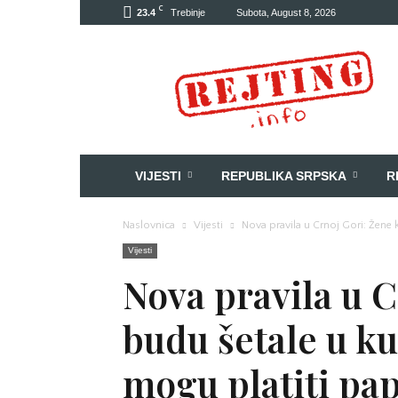
C
23.4
Trebinje
Subota, August 8, 2026
Rejting
VIJESTI
REPUBLIKA SRPSKA
R
Naslovnica
Vijesti
Nova pravila u Crnoj Gori: Žene
Vijesti
Nova pravila u C
budu šetale u k
mogu platiti pa