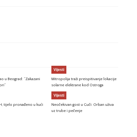
Vijesti
gao u Beograd: “Zakazani
Mitropolija traži preispitivanje lokacije
ori”
solarne elektrane kod Ostroga
Vijesti
H, tijelo pronađeno u kući
Neočekivan gost u Guči: Orban uživa
uz trube i pečenje