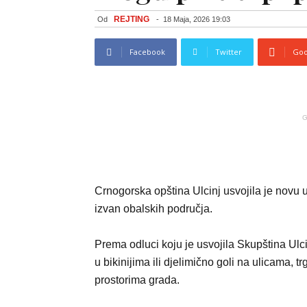
REJTING
Od
-
18 Maja, 2026 19:03
Facebook
Twitter
Goo
G
Crnogorska opština Ulcinj usvojila je novu 
izvan obalskih područja.
Prema odluci koju je usvojila Skupština Ulci
u bikinijima ili djelimično goli na ulicama, 
prostorima grada.