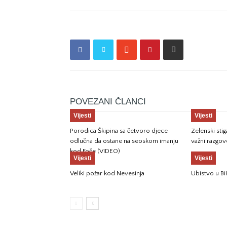
POVEZANI ČLANCI
Vijesti
Vijesti
Porodica Škipina sa četvoro djece
Zelenski sti
odlučna da ostane na seoskom imanju
važni razgov
kod Foče (VIDEO)
Vijesti
Vijesti
Veliki požar kod Nevesinja
Ubistvo u Bi