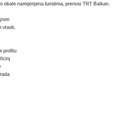
ini obale namijenjena turistima, prenosi TRT Balkan.
ajnim
vlasti,
 profilu
lcinj
e
grada