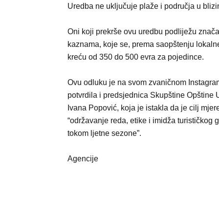
Uredba ne uključuje plaže i područja u bliz
Oni koji prekrše ovu uredbu podliježu znač
kaznama, koje se, prema saopštenju lokalne 
kreću od 350 do 500 evra za pojedince.
Ovu odluku je na svom zvaničnom Instagram
potvrdila i predsjednica Skupštine Opštine U
Ivana Popović, koja je istakla da je cilj mjer
“održavanje reda, etike i imidža turističkog 
tokom ljetne sezone”.
Agencije