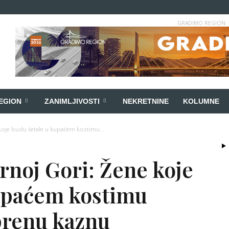
GRADIMO REGION
EGION
ZANIMLJIVOSTI
NEKRETNINE
KOLUMNE
 koje budu šetale u kupaćem kostimu...
rnoj Gori: Žene koje
upaćem kostimu
prenu kaznu