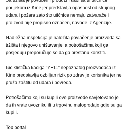
Sa tržišta je povučen i produžni kabl sa tri utičnice
porijekom iz Kine jer predstavlja opasnost od strujnog
udara i požara zato što utičnice nemaju zatvarače i
proizvod nije propisno označen, navode iz Agencije.
Nadležna inspekcija je naložila povlačenje proizvoda sa
tržišta i njegovo uništavanje, a potrošačima koji ga
posjeduju preporučuje se da ga prestanu koristiti.
Biciklistička kaciga “YF11” nepoznatog proizvođača iz
Kine predstavlja ozbiljan rizik po zdravlje korisnika jer ne
pruža zaštitu od udara i povreda.
Potrošačima koji su kupili ove proizvode savjetovano je
da ih vrate uvozniku ili u trgovinu maloprodaje gdje su ga
kupili.
Top portal