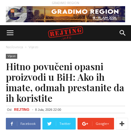
GRADIMO REGION
Naslovnica
Vijesti
Vijesti
Hitno povučeni opasni
proizvodi u BiH: Ako ih
imate, odmah prestanite da
ih koristite
REJTING
Od
-
8 Jula, 2026 22:00
Facebook
Twitter
Google+