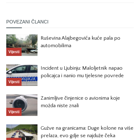
POVEZANI ČLANCI
Ruševina Alajbegovića kuće pala po
automobilima
Vijesti
Incident u Ljubinju: Maloljetnik napao
policajca i nanio mu tjelesne povrede
Vijesti
Zanimljive činjenice o avionima koje
možda niste znali
Vijesti
Gužve na granicama: Duge kolone na više
prelaza, evo gdje se najduže čeka