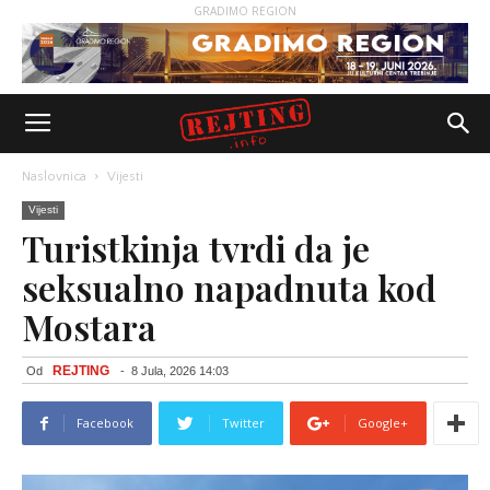
GRADIMO REGION
Naslovnica
Vijesti
Vijesti
Turistkinja tvrdi da je
seksualno napadnuta kod
Mostara
REJTING
Od
-
8 Jula, 2026 14:03
Facebook
Twitter
Google+