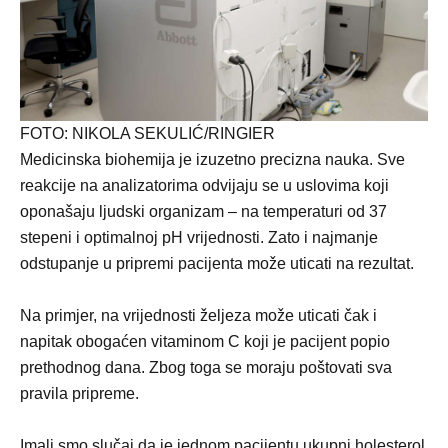
FOTO: NIKOLA SEKULIĆ/RINGIER
Medicinska biohemija je izuzetno precizna nauka. Sve
reakcije na analizatorima odvijaju se u uslovima koji
oponašaju ljudski organizam – na temperaturi od 37
stepeni i optimalnoj pH vrijednosti. Zato i najmanje
odstupanje u pripremi pacijenta može uticati na rezultat.
Na primjer, na vrijednosti željeza može uticati čak i
napitak obogaćen vitaminom C koji je pacijent popio
prethodnog dana. Zbog toga se moraju poštovati sva
pravila pripreme.
Imali smo slučaj da je jednom pacijentu ukupni holesterol