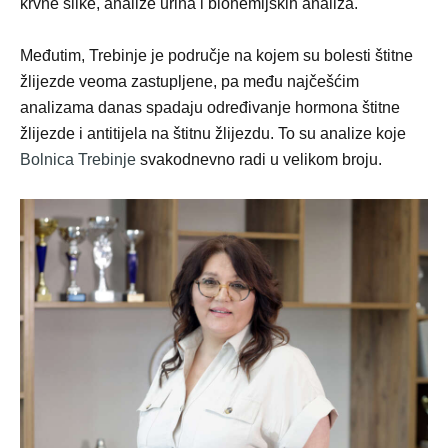
krvne slike, analize urina i biohemijskih analiza.
Međutim, Trebinje je područje na kojem su bolesti štitne
žlijezde veoma zastupljene, pa među najčešćim
analizama danas spadaju određivanje hormona štitne
žlijezde i antitijela na štitnu žlijezdu. To su analize koje
Bolnica Trebinje
svakodnevno radi u velikom broju.