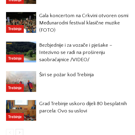
Gala koncertom na Crkvini otvoren osmi
Međunarodni festival klasične muzike
Trebinje
(FOTO)
Bezbjednije i za vozače i pješake –
Intezivno se radi na proširenju
Trebinje
saobraćajnice /VIDEO/
Širi se požar kod Trebinja
Trebinje
Grad Trebinje uskoro dijeli 80 besplatnih
parcela: Ovo su uslovi
Trebinje