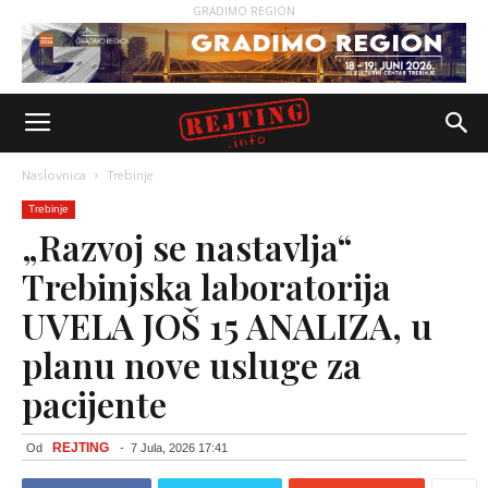
GRADIMO REGION
Naslovnica
Trebinje
Trebinje
„Razvoj se nastavlja“
Trebinjska laboratorija
UVELA JOŠ 15 ANALIZA, u
planu nove usluge za
pacijente
REJTING
Od
-
7 Jula, 2026 17:41