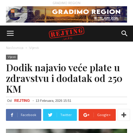
GRADIMO REGION
Naslovnica
Vijesti
Vijesti
Dodik najavio veće plate u
zdravstvu i dodatak od 250
KM
REJTING
Od
-
13 Februara, 2026 15:51
Facebook
Twitter
Google+