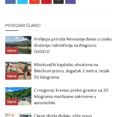
POVEZANI ČLANCI
Prelijepa priroda Nevesinja danas u znaku
druženja i takmičenja na Alagovcu
Vijesti
(VIDEO)
Ribolovački kapitalac uhvaćena na
Bilećkom jezeru, dugačak 2 metra, težak
Vijesti
50 kilograma
Crnogorac krenuo preko granice sa 20
kilograma marihuane sakrivene u
Vijesti
automobilu
Cijene dizela divljaju, stiže novo