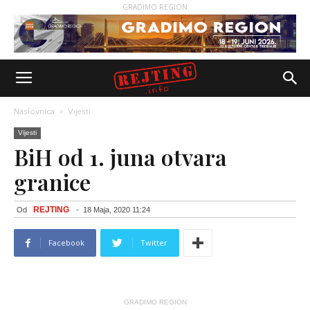
GRADIMO REGION
Naslovnica
Vijesti
Vijesti
BiH od 1. juna otvara
granice
REJTING
Od
-
18 Maja, 2020 11:24
Facebook
Twitter
GRADIMO REGION