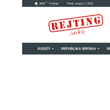
C
24.8
Trebinje
Petak, August 7, 2026
Rejting
VIJESTI
REPUBLIKA SRPSKA
R