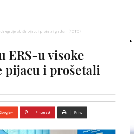
delegacije obišle pijacu i prošetali gradom (FOTO)
u ERS-u visoke
 pijacu i prošetali
Google+
Pinterest
Print