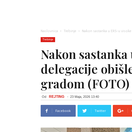
Naslovnica
Trebinje
Nakon sastanka u ERS-u visoke 
Trebinje
Nakon sastanka 
delegacije obišle
gradom (FOTO)
REJTING
Od
-
23 Maja, 2026 13:40
Facebook
Twitter