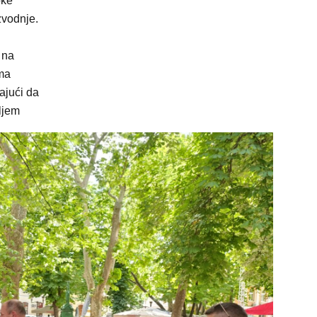
oke
zvodnje.
 na
ima
ajući da
oljem