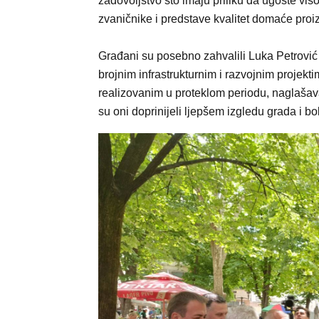
zadovoljstvo što imaju priliku da ugoste vis
zvaničnike i predstave kvalitet domaće proi
Građani su posebno zahvalili Luka Petrović
brojnim infrastrukturnim i razvojnim projekt
realizovanim u proteklom periodu, naglašav
su oni doprinijeli ljepšem izgledu grada i b