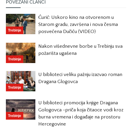
POVEZANI ČLANCI
Ćurić: Uskoro kino na otvorenom u
Starom gradu, završena i nova česma
Trebinje
posvećena Dučiću (VIDEO)
Nakon višednevne borbe u Trebinju sva
požarišta ugašena
Trebinje
U biblioteci veliku pažnju izazvao roman
Dragana Glogovca
Trebinje
U biblioteci promocija knjige Dragana
Gologovca -priča koja čitaoce vodi kroz
Trebinje
burna vremena i događaje na prostoru
Hercegovine