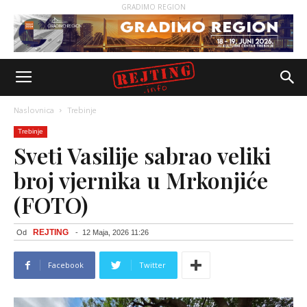
GRADIMO REGION
Naslovnica
Trebinje
Trebinje
Sveti Vasilije sabrao veliki
broj vjernika u Mrkonjiće
(FOTO)
REJTING
Od
-
12 Maja, 2026 11:26
Facebook
Twitter