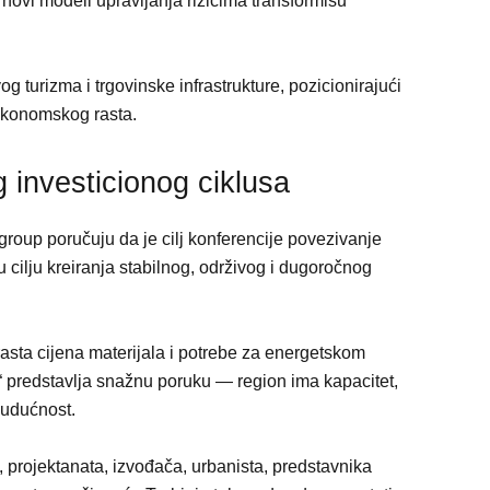
i novi modeli upravljanja rizicima transformišu
g turizma i trgovinske infrastrukture, pozicionirajući
ekonomskog rasta.
 investicionog ciklusa
group poručuju da je cilj konferencije povezivanje
e u cilju kreiranja stabilnog, održivog i dugoročnog
sta cijena materijala i potrebe za energetskom
“ predstavlja snažnu poruku — region ima kapacitet,
budućnost.
a, projektanata, izvođača, urbanista, predstavnika