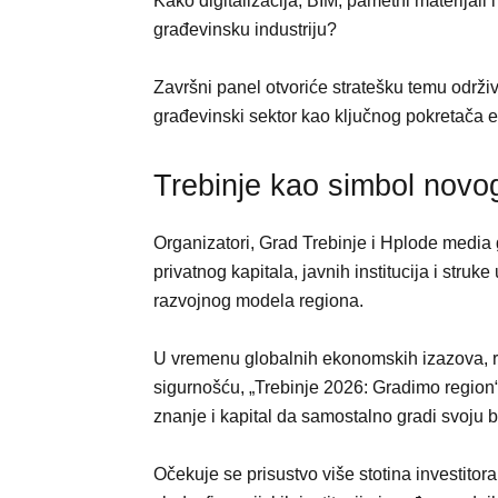
Kako digitalizacija, BIM, pametni materijali 
građevinsku industriju?
Završni panel otvoriće stratešku temu održivo
građevinski sektor kao ključnog pokretača 
Trebinje kao simbol novog
Organizatori, Grad Trebinje i Hplode media 
privatnog kapitala, javnih institucija i struk
razvojnog modela regiona.
U vremenu globalnih ekonomskih izazova, ra
sigurnošću, „Trebinje 2026: Gradimo region
znanje i kapital da samostalno gradi svoju 
Očekuje se prisustvo više stotina investitor