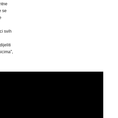
ntne
e se
e
ci svih
jeliti
icima”,