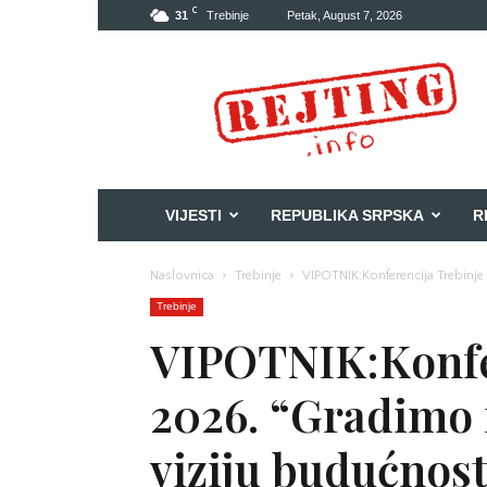
C
31
Trebinje
Petak, August 7, 2026
Rejting
VIJESTI
REPUBLIKA SRPSKA
R
Naslovnica
Trebinje
VIPOTNIK:Konferencija Trebinje
Trebinje
VIPOTNIK:Konfe
2026. “Gradimo 
viziju budućnost