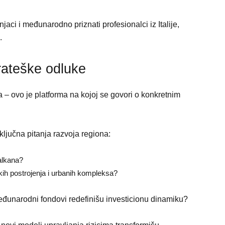
aci i međunarodno priznati profesionalci iz Italije,
.
rateške odluke
 – ovo je platforma na kojoj se govori o konkretnim
ljučna pitanja razvoja regiona:
Balkana?
kih postrojenja i urbanih kompleksa?
međunarodni fondovi redefinišu investicionu dinamiku?