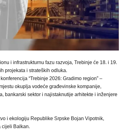
onu i infrastrukturnu fazu razvoja, Trebinje će 18. i 19.
h projekata i strateških odluka.
konferencija “Trebinje 2026: Gradimo region” –
 mjestu okuplja vodeće građevinske kompanije,
 bankarski sektor i najistaknutije arhitekte i inženjere
tvo i ekologiju Republike Srpske Bojan Vipotnik,
cijeli Balkan.