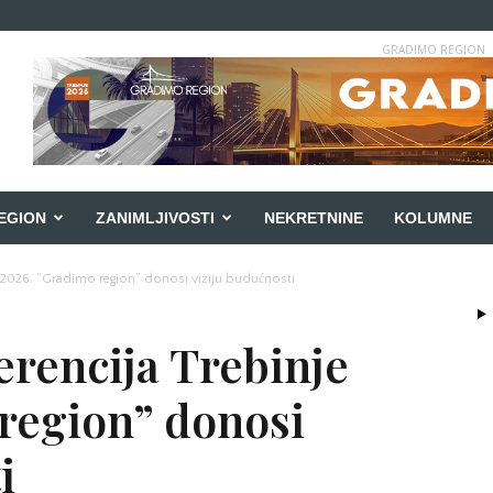
GRADIMO REGION
EGION
ZANIMLJIVOSTI
NEKRETNINE
KOLUMNE
 2026. “Gradimo region” donosi viziju budućnosti
rencija Trebinje
region” donosi
i