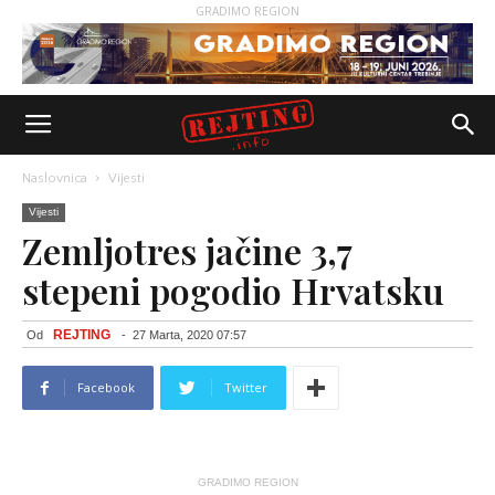
GRADIMO REGION
Naslovnica
Vijesti
Vijesti
Zemljotres jačine 3,7
stepeni pogodio Hrvatsku
REJTING
Od
-
27 Marta, 2020 07:57
Facebook
Twitter
GRADIMO REGION