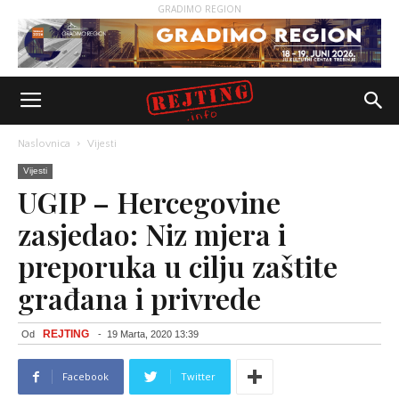
GRADIMO REGION
Naslovnica
Vijesti
Vijesti
UGIP – Hercegovine
zasjedao: Niz mjera i
preporuka u cilju zaštite
građana i privrede
REJTING
Od
-
19 Marta, 2020 13:39
Facebook
Twitter