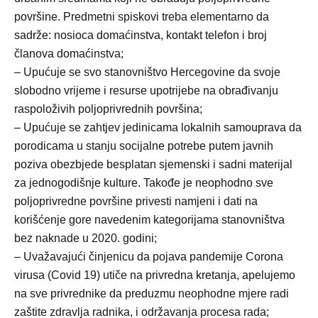
površine. Predmetni spiskovi treba elementarno da
sadrže: nosioca domaćinstva, kontakt telefon i broj
članova domaćinstva;
– Upućuje se svo stanovništvo Hercegovine da svoje
slobodno vrijeme i resurse upotrijebe na obrađivanju
raspoloživih poljoprivrednih površina;
– Upućuje se zahtjev jedinicama lokalnih samouprava da
porodicama u stanju socijalne potrebe putem javnih
poziva obezbjede besplatan sjemenski i sadni materijal
za jednogodišnje kulture. Takođe je neophodno sve
poljoprivredne površine privesti namjeni i dati na
korišćenje gore navedenim kategorijama stanovništva
bez naknade u 2020. godini;
– Uvažavajući činjenicu da pojava pandemije Corona
virusa (Covid 19) utiče na privredna kretanja, apelujemo
na sve privrednike da preduzmu neophodne mjere radi
zaštite zdravlja radnika, i održavanja procesa rada;