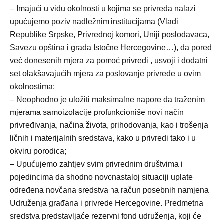
– Imajući u vidu okolnosti u kojima se privreda nalazi
upućujemo poziv nadležnim institucijama (Vladi
Republike Srpske, Privrednoj komori, Uniji poslodavaca,
Savezu opština i grada Istočne Hercegovine…), da pored
već donesenih mjera za pomoć privredi , usvoji i dodatni
set olakšavajućih mjera za poslovanje privrede u ovim
okolnostima;
– Neophodno je uložiti maksimalne napore da traženim
mjerama samoizolacije profunkcioniše novi način
privređivanja, načina života, prihodovanja, kao i trošenja
ličnih i materijalnih sredstava, kako u privredi tako i u
okviru porodica;
– Upućujemo zahtjev svim privrednim društvima i
pojedincima da shodno novonastaloj situaciji uplate
određena novčana sredstva na račun posebnih namjena
Udruženja građana i privrede Hercegovine. Predmetna
sredstva predstavljaće rezervni fond udruženja, koji će