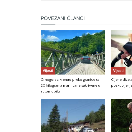
POVEZANI ČLANCI
Vijesti
Vijesti
Crnogorac krenuo preko granice sa
Cijene dizela
20 kilograma marihuane sakrivene u
poskupljenj
automobilu