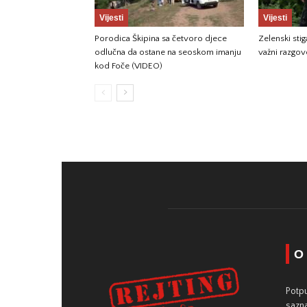
Vijesti
Vijesti
Porodica Škipina sa četvoro djece
Zelenski sti
odlučna da ostane na seoskom imanju
važni razgov
kod Foče (VIDEO)
O
Potpu
sazna