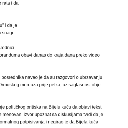
rata i da
u” i da je
a snagu.
srednici
moranduma obavi danas do kraja dana preko video
 posrednika naveo je da su razgovori o ubrzavanju
e Ormuskog moreuza prije petka, uz saglasnost obje
 političkog pritiska na Bijelu kuću da objavi tekst
enovani izvor upoznat sa diskusijama tvrdi da je
formalnog potpisivanja i negirao je da Bijela kuća