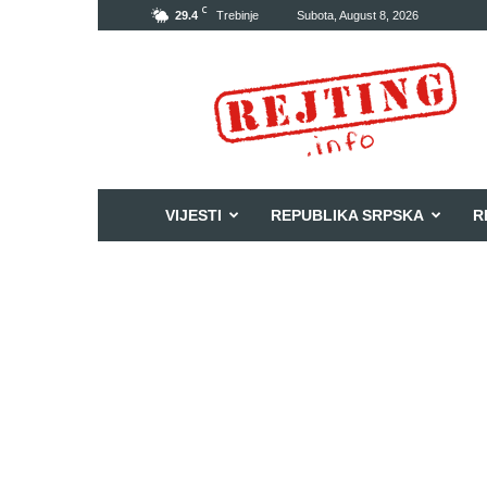
C
29.4
Trebinje
Subota, August 8, 2026
Rejting
VIJESTI
REPUBLIKA SRPSKA
R