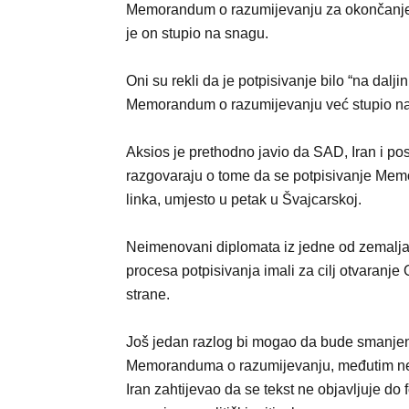
Memorandum o razumijevanju za okončanje 
je on stupio na snagu.
Oni su rekli da je potpisivanje bilo “na daljin
Memorandum o razumijevanju već stupio n
Aksios je prethodno javio da SAD, Iran i po
razgovaraju o tome da se potpisivanje Me
linka, umjesto u petak u Švajcarskoj.
Neimenovani diplomata iz jedne od zemalja
procesa potpisivanja imali za cilj otvaranj
strane.
Јoš jedan razlog bi mogao da bude smanjenje
Memoranduma o razumijevanju, međutim neim
Iran zahtijevao da se tekst ne objavljuje do 