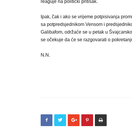
reaguje na politički pritisak.
Ipak, čak i ako se vrijeme potpisivanja prom
sa potpredsjednikom Vensom i predsjedn
Galibafom, održaće se u petak u Švajcarskoj,
se očekuje da će se razgovarati o pokreta
N.N.