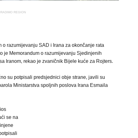
RADIMO REGION
ao je Memorandum o razumijevanju Sjedinjenih
sa Iranom, rekao je zvaničnik Bijele kuće za Rojters.
 su potpisali predsjednici obje strane, javili su
tparola Ministarstva spoljnih poslova Irana Esmaila
ios
ući se na
injene
otpisali