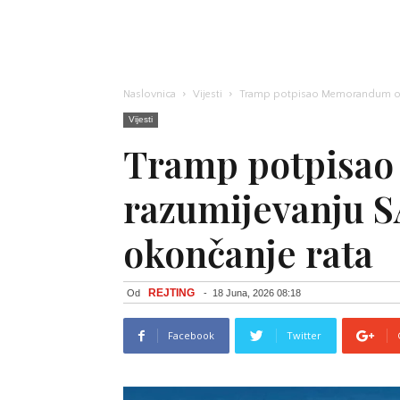
Naslovnica
Vijesti
Tramp potpisao Memorandum o ra
Vijesti
Tramp potpisa
razumijevanju S
okončanje rata
REJTING
Od
-
18 Juna, 2026 08:18
Facebook
Twitter