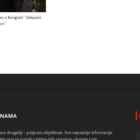
gao u Beograd: “Zakazani
ori”
 NAMA
no drugačiji - potpuno objektivan. Sve najvažnije informacije
jte prvi na portalu rejting-info.preview-domain.com