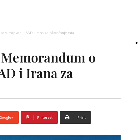
zumijevanju SAD i Irana za okončanje rata
o Memorandum o
AD i Irana za
Google+
Pinterest
Print