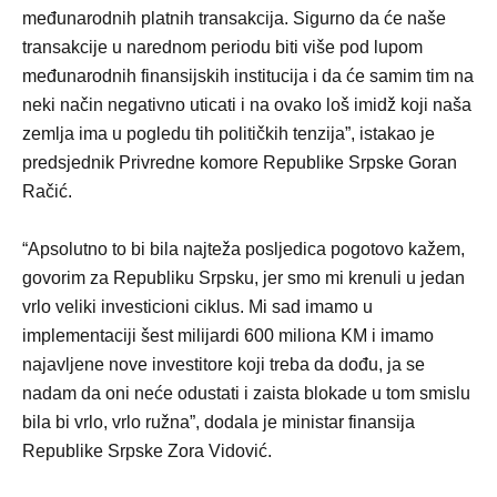
međunarodnih platnih transakcija. Sigurno da će naše
transakcije u narednom periodu biti više pod lupom
međunarodnih finansijskih institucija i da će samim tim na
neki način negativno uticati i na ovako loš imidž koji naša
zemlja ima u pogledu tih političkih tenzija”, istakao je
predsjednik Privredne komore Republike Srpske Goran
Račić.
“Apsolutno to bi bila najteža posljedica pogotovo kažem,
govorim za Republiku Srpsku, jer smo mi krenuli u jedan
vrlo veliki investicioni ciklus. Mi sad imamo u
implementaciji šest milijardi 600 miliona KM i imamo
najavljene nove investitore koji treba da dođu, ja se
nadam da oni neće odustati i zaista blokade u tom smislu
bila bi vrlo, vrlo ružna”, dodala je ministar finansija
Republike Srpske Zora Vidović.