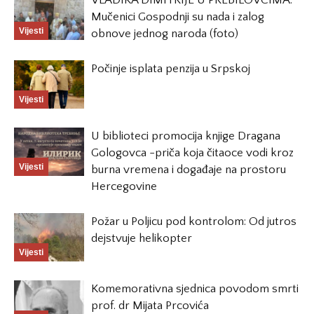
VLADIKA DIMITRIJE U PREBILOVCIMA:
Mučenici Gospodnji su nada i zalog
Vijesti
obnove jednog naroda (foto)
Počinje isplata penzija u Srpskoj
Vijesti
U biblioteci promocija knjige Dragana
Gologovca -priča koja čitaoce vodi kroz
Vijesti
burna vremena i događaje na prostoru
Hercegovine
Požar u Poljicu pod kontrolom: Od jutros
dejstvuje helikopter
Vijesti
Komemorativna sjednica povodom smrti
prof. dr Mijata Prcovića