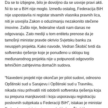
Da se to izbjegne, bilo je dovoljno da se usvoje pravi akti.
Ni to se u BiH nije moglo. Između ostalog, Federacija BiH
nije uspostavila ni registar stvarnih vlasnika pravnih lica,
niti je usvojila Zakon o oduzimanju nezakonito stečene
imovine. Zašto nije, federalne vlasti nam danas ne
odgovaraju. Zato mediji u tom entitetu prenose da je
tamošnji ministar pravde okrivio Svjetsku banku za
neuspjeh projekta. Kako navode, Vedran Škobić tvrdi da
softversko rješenje koje je ponuđeno u sklopu tog
međunarodnog projekta nije u potpunosti odgovorilo
tehničkim zahtjevima domaćih sudova.
“Navedeni projekt nije okončan jer pilot sudovi, odnosno
Opštinski sud u Sarajevu i Opštinski sud u Travniku,
nikada nisu prihvatili niti odobrili softverska rješenja koja
su prepuna manjkavosti i koja usporavaju registraciju
poslovnih subjekata u Federaciji BiH”, istakao je ministar