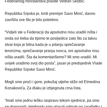
Federalnog ministarstva pravde Vedran Škobić.
Republika Srpska je, tvrdi premijer Savo Minić, davno
završila sve što je bilo potrebno.
“Vidjeli ste u Federaciji da apsolutno nisu uradili ništa i
onda svi treba da trpimo te posljedice zato što za takvu
stvar koja je bitna kada je u pitanju sprečavanje
terorizma, sprečavanje pranja novca, oni apsolutno nisu
ništa uradili. Šta da komentarišemo? Mi smo uradili. Mi
uvijek uradimo svoj dio posla”, jasan je predsjednik Vlade
Republike Srpske Savo Minić.
Mogli smo proći i gore, pokušaj utjehe stiže od Elmedina
Konakovića. Za dlaku je izbjegnuta crna lista.
“Imali smo jednu tešku raspravu tokom sjednice, pa smo
se dogovorili, telefonski smo glasali odmah po završetku i