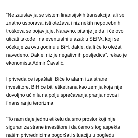
“Ne zaustavlja se sistem finansijskih transakcija, ali se
znatno usporava, isti otežava i niz nekih nepotrebnih
troškova se pojavljuje. Naravno, pitanje je da li će ovo
uticati takođe i na eventualni ulazak u SEPA, koji se
očekuje za ovu godinu u BiH, dakle, da li će to otežati
navedeno. Dakle, niz je negativnih posljedica”, rekao je
ekonomista Admir Čavalić.
I privreda će ispaštati. Biće to alarm i za strane
investitore. BiH će biti etiketirana kao zemlja koja nije
dovoljno učinila na polju sprečavanja pranja novca i
finansiranju terorizma.
“To nam daje jednu etiketu da smo prostor koji nije
siguran za strane investitore i da ćemo s tog aspekta
našim privrednicima pogoršati situaciju u pogledu