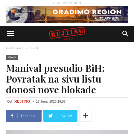
GRADIMO REGION
Naslovnica
Vijesti
Vijesti
Manival presudio BiH:
Povratak na sivu listu
donosi nove blokade
REJTING
Od
-
17 Juna, 2026 19:57
Facebook
Twitter