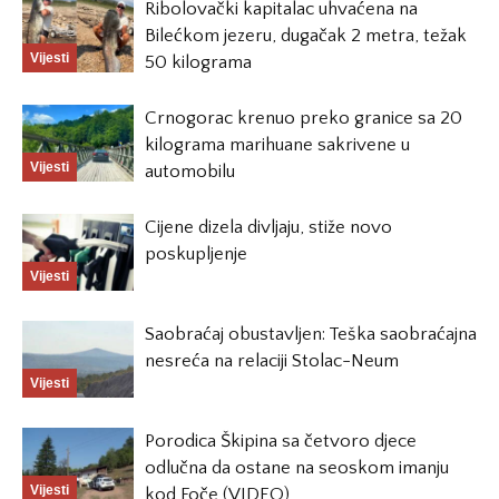
Ribolovački kapitalac uhvaćena na
Bilećkom jezeru, dugačak 2 metra, težak
Vijesti
50 kilograma
Crnogorac krenuo preko granice sa 20
kilograma marihuane sakrivene u
Vijesti
automobilu
Cijene dizela divljaju, stiže novo
poskupljenje
Vijesti
Saobraćaj obustavljen: Teška saobraćajna
nesreća na relaciji Stolac-Neum
Vijesti
Porodica Škipina sa četvoro djece
odlučna da ostane na seoskom imanju
Vijesti
kod Foče (VIDEO)