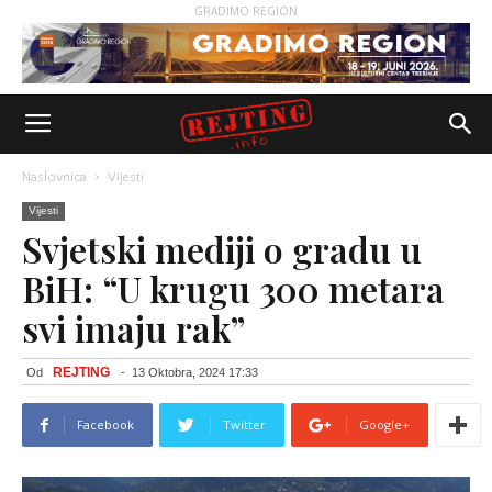
GRADIMO REGION
Naslovnica
Vijesti
Vijesti
Svjetski mediji o gradu u
BiH: “U krugu 300 metara
svi imaju rak”
REJTING
Od
-
13 Oktobra, 2024 17:33
Facebook
Twitter
Google+